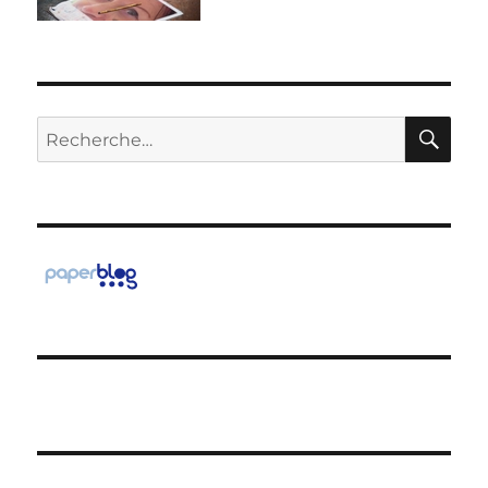
RE
Recherche
pour :