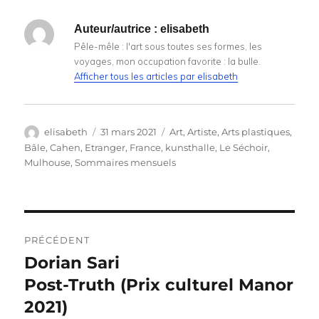
Auteur/autrice :
elisabeth
Pêle-mêle : l'art sous toutes ses formes, les
voyages, mon occupation favorite : la bulle.
Afficher tous les articles par elisabeth
Auteur
Publié
Catégories
elisabeth
31 mars 2021
Art
,
Artiste
,
Arts plastiques
,
le
Bâle
,
Cahen
,
Etranger
,
France
,
kunsthalle
,
Le Séchoir
,
Mulhouse
,
Sommaires mensuels
Navigation
PRÉCÉDENT
de
Dorian Sari
Publication
précédente :
Post-Truth (Prix culturel Manor
l’article
2021)