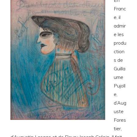
En
Franc
e, il
admir
e les
produ
ction
s de
Guilla
ume
Pujoll
e,
d’Aug
uste
Fores
tier,