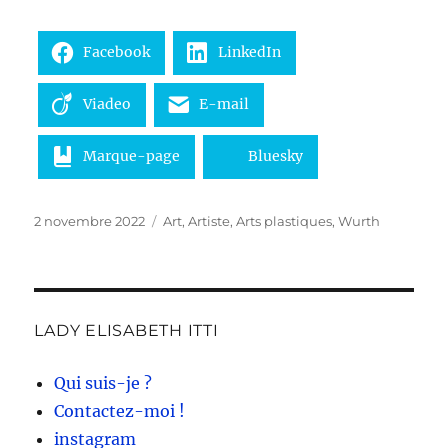
Facebook
LinkedIn
Viadeo
E-mail
Marque-page
Bluesky
Publié
Catégories
2 novembre 2022
Art
,
Artiste
,
Arts plastiques
,
Wurth
le
LADY ELISABETH ITTI
Qui suis-je ?
Contactez-moi !
instagram