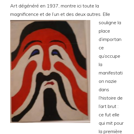
Art dégénéré en 1937, montre ici toute la
magnificence et de l’un et des deux autres.
Elle
souligne la
place
d’importan
ce
qu’occupe
la
manifestati
on nazie
dans
l’histoire de
l’art brut :
ce fut elle
qui mit pour
la première