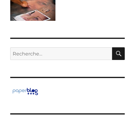
RE
Recherche
pour :