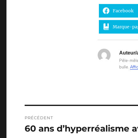
Facebook
Marque-pa
Auteur/a
Pêle-mêle 
bulle.
Affi
Navigation
PRÉCÉDENT
de
60 ans d’hyperréalisme av
Publication
précédente :
l’article