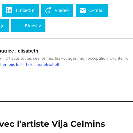
LinkedIn
Viadeo
E-mail
ge
Bluesky
utrice :
elisabeth
: l'art sous toutes ses formes, les voyages, mon occupation favorite : la
cher tous les articles par elisabeth
ec l’artiste Vija Celmins