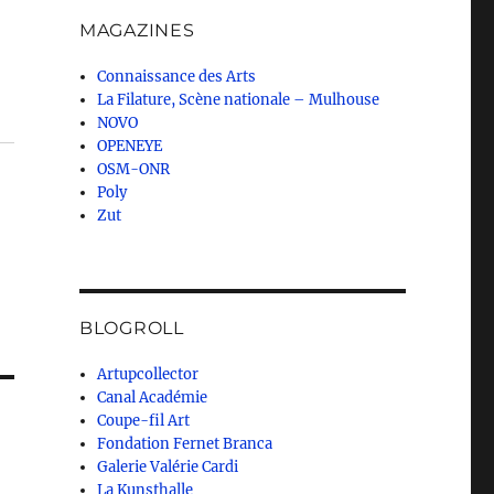
MAGAZINES
Connaissance des Arts
La Filature, Scène nationale – Mulhouse
NOVO
OPENEYE
OSM-ONR
Poly
Zut
BLOGROLL
Artupcollector
Canal Académie
Coupe-fil Art
Fondation Fernet Branca
Galerie Valérie Cardi
La Kunsthalle