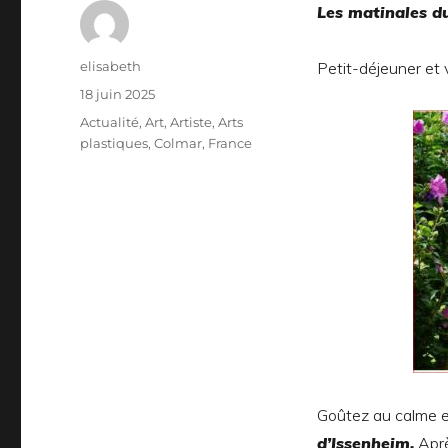
Les matinales du
Auteur
elisabeth
Petit-déjeuner et v
Publié
18 juin 2025
le
Catégories
Actualité
,
Art
,
Artiste
,
Arts
plastiques
,
Colmar
,
France
Goûtez au calme et
d’Issenheim.
Aprè