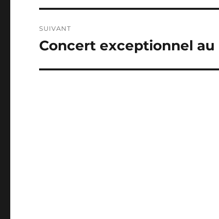
SUIVANT
Concert exceptionnel au
Publication
suivante :