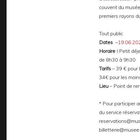
couvent du musée, 
premiers rayons du
Tout public
Dates
–
19.06.20
Horaire
I Petit déj
de 8h30 à 9h30
Tarifs
– 39 € pour l
34€ pour les moins
Lieu
– Point de ren
* Pour participer 
du service réserva
reservations@mus
billetterie@musee