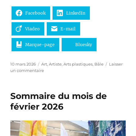
Facebook
LinkedIn
Viadeo
E-mail
Marque-page
Bluesky
Publié
Catégories
10 mars 2026
Art
,
Artiste
,
Arts plastiques
,
Bâle
Laisser
le
sur
un commentaire
Nicolas
Darrot
« Fuzzy
Sommaire du mois de
Logic »
février 2026