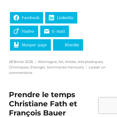
Facebook
LinkedIn
Viadeo
E-mail
Marque-page
Bluesky
Publié
Catégories
28 février 2026
Allemagne
,
Art
,
Artiste
,
Arts plastiques
,
le
Chroniques
,
Etranger
,
Sommaires mensuels
Laisser un
sur
commentaire
Sommaire
du
mois
Prendre le temps
de
février
Christiane Fath et
2026
François Bauer