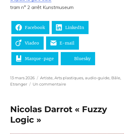
tram n° 2 arrêt Kunstmuseum
Facebook
LinkedIn
Viadeo
E-mail
Marque-page
Bluesky
Publié
Catégories
13 mars 2026
Artiste
,
Arts plastiques
,
audio-guide
,
Bâle
,
le
sur
Etranger
Un commentaire
The
First
Homosexuals
Nicolas Darrot « Fuzzy
–
La
Logic »
naissance
de