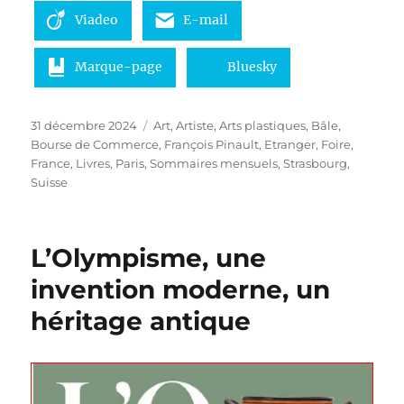
Viadeo
E-mail
Marque-page
Bluesky
Publié
Catégories
31 décembre 2024
Art
,
Artiste
,
Arts plastiques
,
Bâle
,
le
Bourse de Commerce, François Pinault
,
Etranger
,
Foire
,
France
,
Livres
,
Paris
,
Sommaires mensuels
,
Strasbourg
,
Suisse
L’Olympisme, une
invention moderne, un
héritage antique