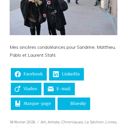
Mes sincères condoléances pour Sandrine, Matthieu,
Pablo et Laurent Stahl,
Facebook
LinkedIn
Viadeo
E-mail
Marque-page
Bluesky
Publié
Catégories
18 février 2026
Art
,
Artiste
,
Chroniques
,
Le Séchoir
,
Livres
,