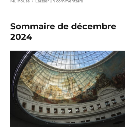
le
sur
Mulhouse
Laisser un commentaire
Helene
Sturm
Sommaire de décembre
2024