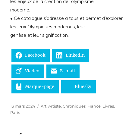
les enjeux de la création de l’olympisme
moderne.
• Ce catalogue s’adresse à tous et permet d’explorer
les jeux Olympiques modernes, leur
genèse et leur signification.
Facebook
LinkedIn
Viadeo
E-mail
Marque-page
Bluesky
Publié
Catégories
13 mars 2024
Art
,
Artiste
,
Chroniques
,
France
,
Livres
,
le
Paris