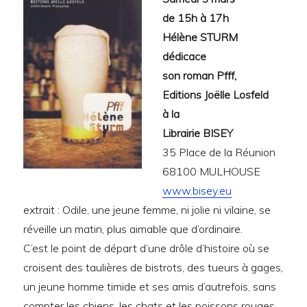
de 15h à 17h
Hélène STURM
dédicace
son roman Pfff,
Editions Joëlle Losfeld
à la
Librairie BISEY
35 Place de la Réunion
68100 MULHOUSE
www.bisey.eu
extrait : Odile, une jeune femme, ni jolie ni vilaine, se
réveille un matin, plus aimable que d’ordinaire.
C’est le point de départ d’une drôle d’histoire où se
croisent des taulières de bistrots, des tueurs à gages,
un jeune homme timide et ses amis d’autrefois, sans
compter les chiens, les chats et les poissons rouges.