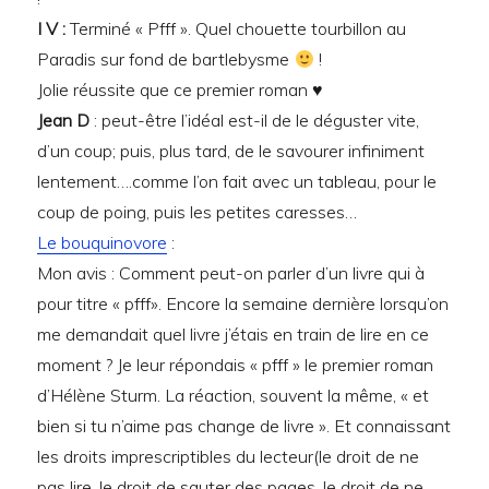
I V :
Terminé « Pfff ». Quel chouette tourbillon au
Paradis sur fond de bartlebysme
!
Jolie réussite que ce premier roman ♥
Jean D
: peut-être l’idéal est-il de le déguster vite,
d’un coup; puis, plus tard, de le savourer infiniment
lentement….comme l’on fait avec un tableau, pour le
coup de poing, puis les petites caresses…
Le bouquinovore
:
Mon avis : Comment peut-on parler d’un livre qui à
pour titre « pfff». Encore la semaine dernière lorsqu’on
me demandait quel livre j’étais en train de lire en ce
moment ? Je leur répondais « pfff » le premier roman
d’Hélène Sturm. La réaction, souvent la même, « et
bien si tu n’aime pas change de livre ». Et connaissant
les droits imprescriptibles du lecteur(le droit de ne
pas lire, le droit de sauter des pages, le droit de ne