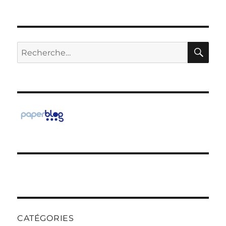
RE
Recherche
pour :
CATÉGORIES