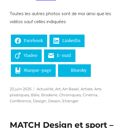
Toutes les autres photos sont de moi ainsi que les
vidéos sauf celles indiquées
Facebook
LinkedIn
Viadeo
E-mail
Marque-page
Bluesky
Publié
Catégories
23 juin 2025
Actualité
,
Art
,
Art Basel
,
Artiste
,
Arts
le
plastiques
,
Bâle
,
Broderie
,
Chroniques
,
Cinéma
,
Conférence
,
Design
,
Dessin
,
Etranger
MATCH Design et sport –