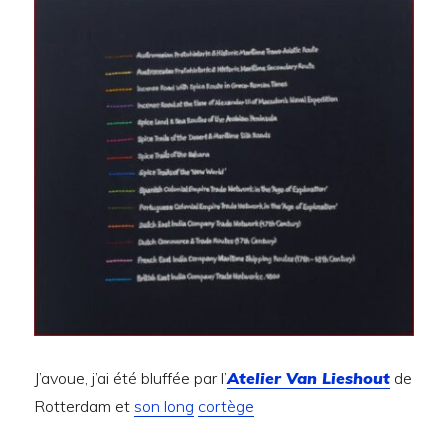
J’avoue, j’ai été bluffée par l’
Atelier Van Lieshout
de
Rotterdam et
son long
cortège