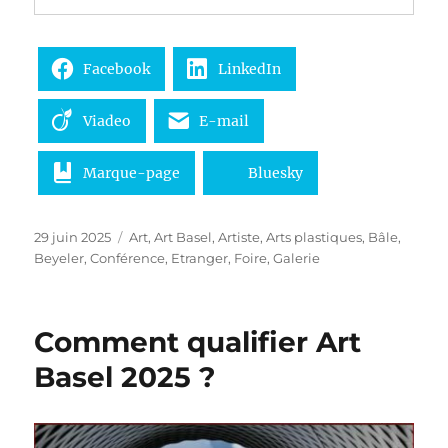
Facebook
LinkedIn
Viadeo
E-mail
Marque-page
Bluesky
Publié
Catégories
29 juin 2025
Art
,
Art Basel
,
Artiste
,
Arts plastiques
,
Bâle
,
le
Beyeler
,
Conférence
,
Etranger
,
Foire
,
Galerie
Comment qualifier Art
Basel 2025 ?