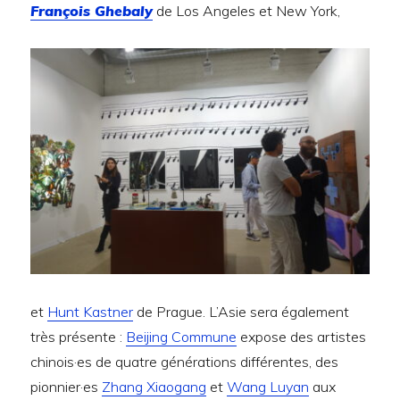
François Ghebaly
de Los Angeles et New York,
et
Hunt Kastner
de Prague. L’Asie sera également
très présente :
Beijing Commune
expose des artistes
chinois·es de quatre générations différentes, des
pionnier·es
Zhang Xiaogang
et
Wang Luyan
aux