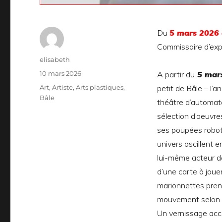
Du
5 mars 2026
Commissaire d’exp
Auteur
elisabeth
Publié
10 mars 2026
A partir du
5 mar
le
Catégories
Art
,
Artiste
,
Arts plastiques
,
petit de Bâle – l’
Bâle
théâtre d’automat
sélection d’oeuvre
ses poupées robot
univers oscillent 
lui-même acteur d
d’une carte à joue
marionnettes pren
mouvement selon l
Un vernissage ac