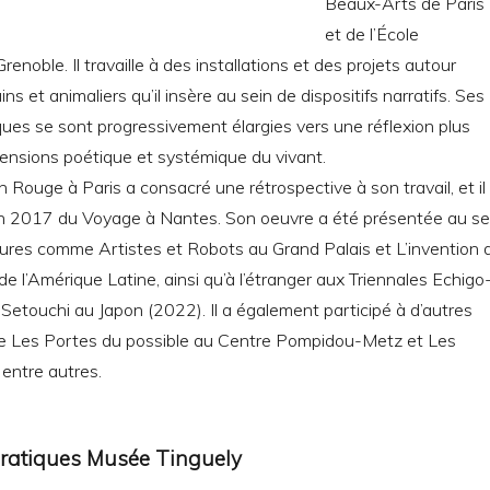
Beaux-Arts de Paris
et de l’École
renoble. Il travaille à des installations et des projets autour
 et animaliers qu’il insère au sein de dispositifs narratifs. Ses
ques se sont progressivement élargies vers une réflexion plus
mensions poétique et systémique du vivant.
 Rouge à Paris a consacré une rétrospective à son travail, et il
tion 2017 du Voyage à Nantes. Son oeuvre a été présentée au se
eures comme Artistes et Robots au Grand Palais et L’invention 
de l’Amérique Latine, ainsi qu’à l’étranger aux Triennales Echigo
Setouchi au Japon (2022). Il a également participé à d’autres
e Les Portes du possible au Centre Pompidou-Metz et Les
entre autres.
pratiques Musée Tinguely