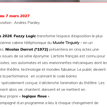
 au 7 mars 2027
osition : Andres Pardey
s 2026
,
Fuzzy Logic
transforme l’espace d’exposition le plus
ancienne cabine téléphonique du
Musée Tinguely
– en un
es.
Nicolas Darrot (*1972)
présentera en cinq actes une
s issues de sa série éponyme. L’artiste français est connu pour
isées, ses automates et ses marionnettes mécaniques dont le
entre théâtre, technologie et mondes fabuleux. Le public devient
e la performance : en scannant le code barres
r spécialement conçue, il déclenche l’animation du théâtre. Les
nent alors vie, chantent, dansent et se mettent en
eur propre «
logique floue
».
compagné d’un programme a lieu à chaque changement de