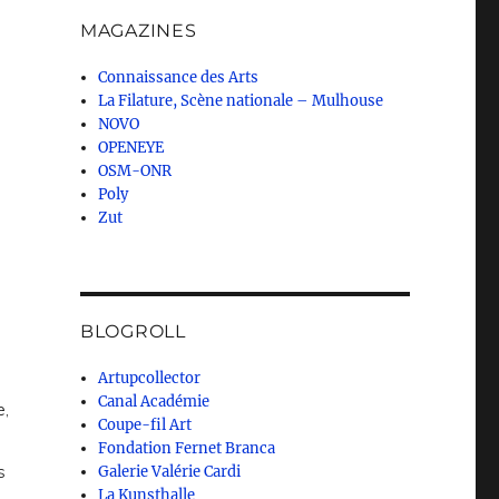
MAGAZINES
Connaissance des Arts
La Filature, Scène nationale – Mulhouse
NOVO
OPENEYE
OSM-ONR
Poly
Zut
BLOGROLL
Artupcollector
Canal Académie
,
Coupe-fil Art
Fondation Fernet Branca
s
Galerie Valérie Cardi
La Kunsthalle