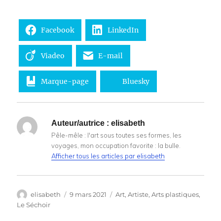
Facebook
LinkedIn
Viadeo
E-mail
Marque-page
Bluesky
Auteur/autrice :
elisabeth
Pêle-mêle : l'art sous toutes ses formes, les
voyages, mon occupation favorite : la bulle.
Afficher tous les articles par elisabeth
Auteur
Publié
Catégories
elisabeth
9 mars 2021
Art
,
Artiste
,
Arts plastiques
,
le
Le Séchoir