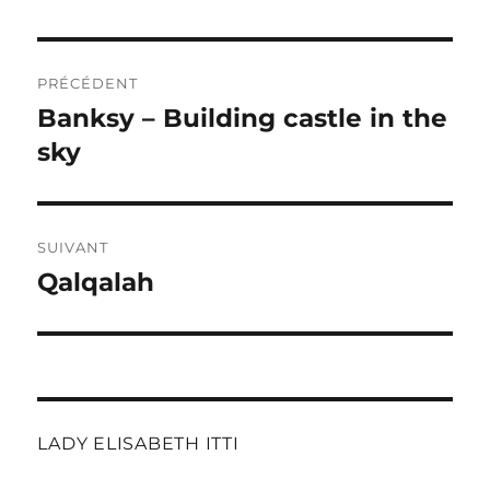
Navigation
PRÉCÉDENT
de
Banksy – Building castle in the
Publication
précédente :
sky
l’article
SUIVANT
Qalqalah
Publication
suivante :
LADY ELISABETH ITTI