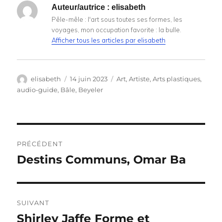
Auteur/autrice :
elisabeth
Pêle-mêle : l'art sous toutes ses formes, les
voyages, mon occupation favorite : la bulle.
Afficher tous les articles par elisabeth
Auteur
Publié
Catégories
elisabeth
14 juin 2023
Art
,
Artiste
,
Arts plastiques
,
le
audio-guide
,
Bâle
,
Beyeler
Navigation
PRÉCÉDENT
de
Destins Communs, Omar Ba
Publication
précédente :
l’article
SUIVANT
Shirley Jaffe Forme et
Publication