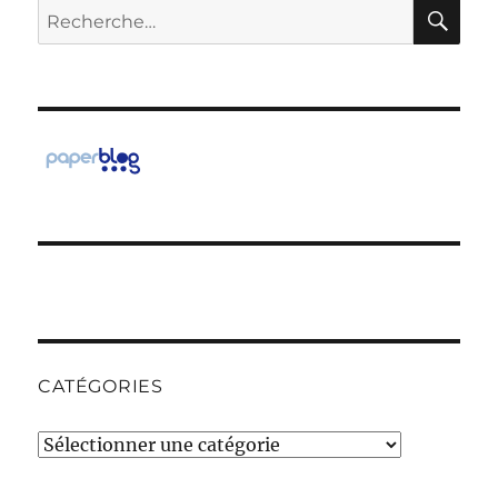
RE
Recherche
pour :
CATÉGORIES
Catégories