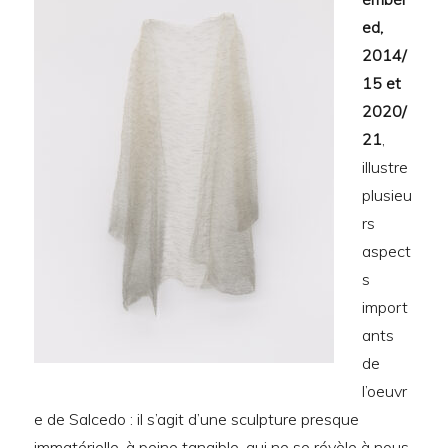
ed,
2014/
15 et
2020/
21
,
illustre
plusieu
rs
aspect
s
import
ants
de
l’oeuvr
e de Salcedo : il s’agit d’une sculpture presque
immatérielle, à peine tangible, qui ne se révèle à nous