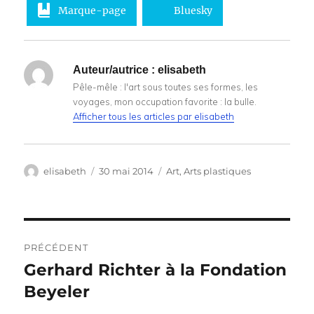
Marque-page
Bluesky
Auteur/autrice :
elisabeth
Pêle-mêle : l'art sous toutes ses formes, les
voyages, mon occupation favorite : la bulle.
Afficher tous les articles par elisabeth
Auteur
Publié
Catégories
elisabeth
30 mai 2014
Art
,
Arts plastiques
le
Navigation
PRÉCÉDENT
de
Gerhard Richter à la Fondation
Publication
précédente :
Beyeler
l’article