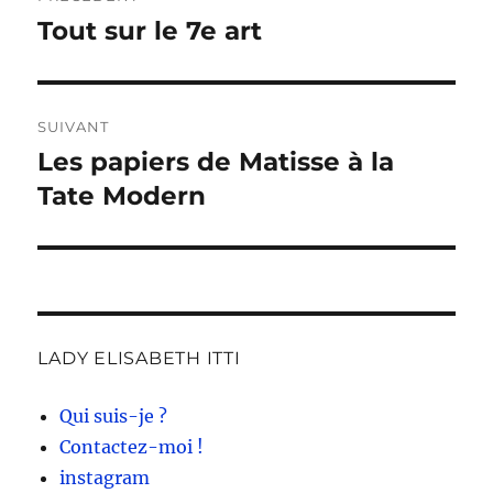
de
Tout sur le 7e art
Publication
précédente :
l’article
SUIVANT
Les papiers de Matisse à la
Publication
suivante :
Tate Modern
LADY ELISABETH ITTI
Qui suis-je ?
Contactez-moi !
instagram