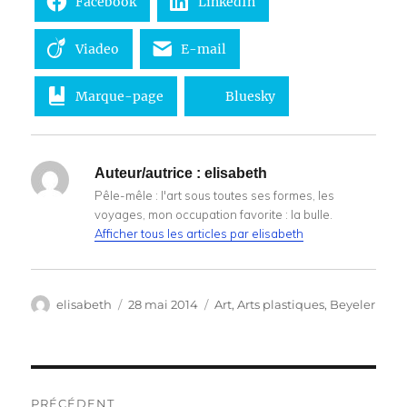
Facebook
LinkedIn
Viadeo
E-mail
Marque-page
Bluesky
Auteur/autrice :
elisabeth
Pêle-mêle : l'art sous toutes ses formes, les
voyages, mon occupation favorite : la bulle.
Afficher tous les articles par elisabeth
Auteur
Publié
Catégories
elisabeth
28 mai 2014
Art
,
Arts plastiques
,
Beyeler
le
Navigation
PRÉCÉDENT