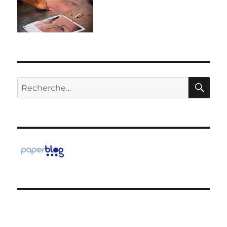
RE
Recherche
pour :