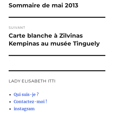
de
Sommaire de mai 2013
Publication
précédente :
l’article
SUIVANT
Carte blanche à Zilvinas
Publication
suivante :
Kempinas au musée Tinguely
LADY ELISABETH ITTI
Qui suis-je ?
Contactez-moi !
instagram