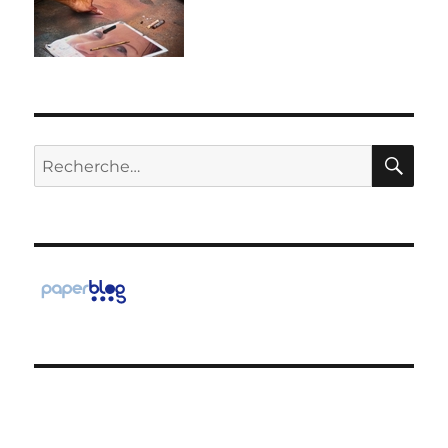
RE
Recherche
pour :