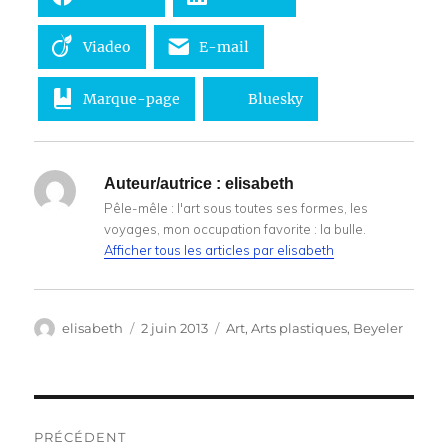
Viadeo
E-mail
Marque-page
Bluesky
Auteur/autrice :
elisabeth
Pêle-mêle : l'art sous toutes ses formes, les
voyages, mon occupation favorite : la bulle.
Afficher tous les articles par elisabeth
Auteur
Publié
Catégories
elisabeth
2 juin 2013
Art
,
Arts plastiques
,
Beyeler
le
Navigation
PRÉCÉDENT