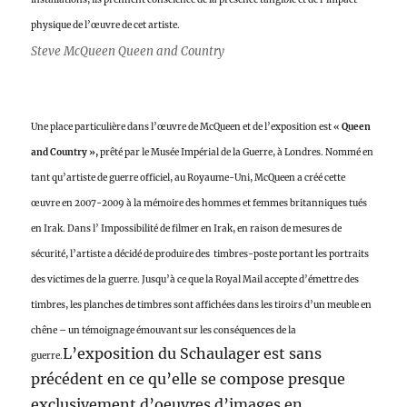
physique de l’œuvre de cet artiste.
Steve McQueen Queen and Country
Une place particulière dans l’œuvre de McQueen et de l’exposition est «
Queen
and Country »,
prêté par le Musée Impérial de la Guerre, à Londres. Nommé en
tant qu’artiste de guerre officiel, au Royaume-Uni, McQueen a créé cette
œuvre en 2007-2009 à la mémoire des hommes et femmes britanniques tués
en Irak. Dans l’ Impossibilité de filmer en Irak, en raison de mesures de
sécurité, l’artiste a décidé de produire des timbres-poste portant les portraits
des victimes de la guerre. Jusqu’à ce que la Royal Mail accepte d’émettre des
timbres, les planches de timbres sont affichées dans les tiroirs d’un meuble en
chêne – un témoignage émouvant sur les conséquences de la
L’exposition du Schaulager est sans
guerre.
précédent en ce qu’elle se compose presque
exclusivement d’oeuvres d’images en