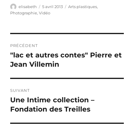
Auteur
Publié
Catégories
elisabeth
5 avril 2013
Arts plastiques
,
le
Photographie
,
Vidéo
Navigation
PRÉCÉDENT
de
"lac et autres contes" Pierre et
Publication
précédente :
Jean Villemin
l’article
SUIVANT
Une Intime collection –
Publication
suivante :
Fondation des Treilles