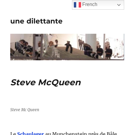
French
une dilettante
Steve McQueen
Steve Mc Queen
Le
Schaulager
au Munchenstein près de Bâle,