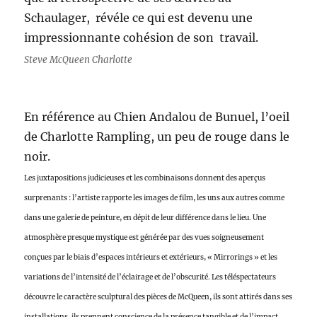
Schaulager, révéle ce qui est devenu une
impressionnante cohésion de son travail.
Steve McQueen Charlotte
En référence au Chien Andalou de Bunuel, l’oeil
de Charlotte Rampling, un peu de rouge dans le
noir.
Les juxtapositions judicieuses et les combinaisons donnent des aperçus
surprenants : l’artiste rapporte les images de film, les uns aux autres comme
dans une galerie de peinture, en dépit de leur différence dans le lieu. Une
atmosphère presque mystique est générée par des vues soigneusement
conçues par le biais d’espaces intérieurs et extérieurs, « Mirrorings » et les
variations de l’intensité de l’éclairage et de l’obscurité. Les téléspectateurs
découvre le caractère sculptural des pièces de McQueen, ils sont attirés dans ses
installations, ils prennent conscience de la présence tangible et de l’impact