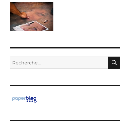
RE
Recherche
pour :