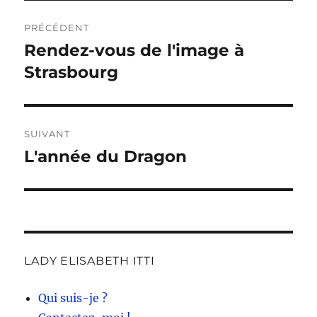
Navigation
PRÉCÉDENT
de
Rendez-vous de l'image à
Publication
précédente :
Strasbourg
l’article
SUIVANT
L'année du Dragon
Publication
suivante :
LADY ELISABETH ITTI
Qui suis-je ?