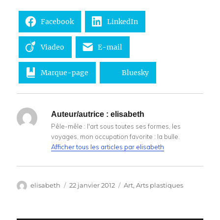
Facebook
LinkedIn
Viadeo
E-mail
Marque-page
Bluesky
Auteur/autrice :
elisabeth
Pêle-mêle : l'art sous toutes ses formes, les
voyages, mon occupation favorite : la bulle.
Afficher tous les articles par elisabeth
Auteur
Publié
Catégories
elisabeth
22 janvier 2012
Art
,
Arts plastiques
le