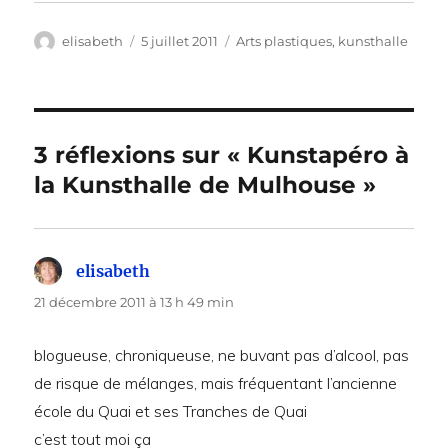
Auteur
Publié
Catégories
elisabeth
5 juillet 2011
Arts plastiques
,
kunsthalle
le
3 réflexions sur « Kunstapéro à
la Kunsthalle de Mulhouse »
elisabeth
dit :
21 décembre 2011 à 13 h 49 min
blogueuse, chroniqueuse, ne buvant pas d’alcool, pas
de risque de mélanges, mais fréquentant l’ancienne
école du Quai et ses Tranches de Quai
c’est tout moi ça