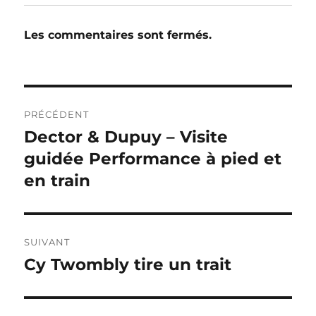
Les commentaires sont fermés.
Navigation
PRÉCÉDENT
de
Dector & Dupuy – Visite
Publication
précédente :
guidée Performance à pied et
l’article
en train
SUIVANT
Cy Twombly tire un trait
Publication
suivante :