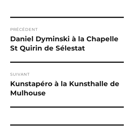
Navigation
PRÉCÉDENT
de
Daniel Dyminski à la Chapelle
Publication
précédente :
St Quirin de Sélestat
l’article
SUIVANT
Kunstapéro à la Kunsthalle de
Publication
suivante :
Mulhouse