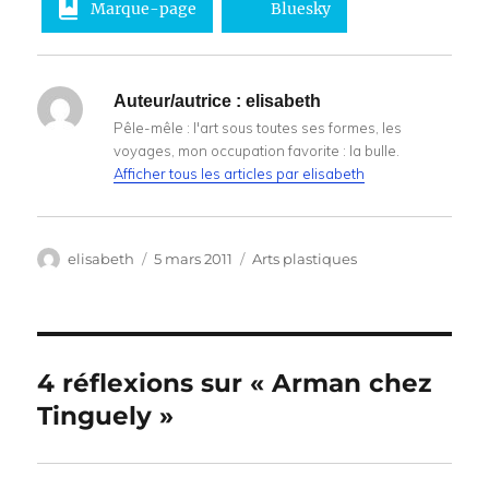
Marque-page
Bluesky
Auteur/autrice :
elisabeth
Pêle-mêle : l'art sous toutes ses formes, les
voyages, mon occupation favorite : la bulle.
Afficher tous les articles par elisabeth
Auteur
Publié
Catégories
elisabeth
5 mars 2011
Arts plastiques
le
4 réflexions sur « Arman chez
Tinguely »