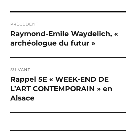
Navigation
PRÉCÉDENT
de
Raymond-Emile Waydelich, «
Publication
précédente :
archéologue du futur »
l’article
SUIVANT
Rappel 5E « WEEK-END DE
Publication
suivante :
L’ART CONTEMPORAIN » en
Alsace