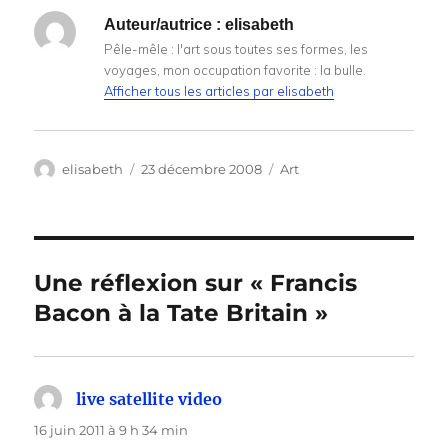
Auteur/autrice :
elisabeth
Pêle-mêle : l'art sous toutes ses formes, les
voyages, mon occupation favorite : la bulle.
Afficher tous les articles par elisabeth
Auteur
Publié
Catégories
elisabeth
23 décembre 2008
Art
le
Une réflexion sur « Francis
Bacon à la Tate Britain »
live satellite video
dit :
16 juin 2011 à 9 h 34 min