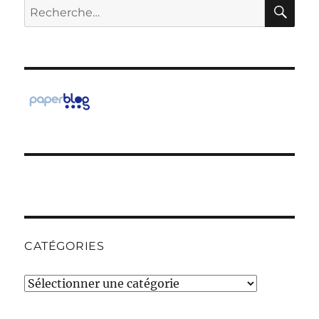
RE
Recherche
pour :
CATÉGORIES
Catégories