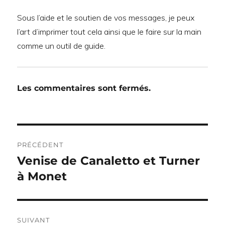
Sous l’aide et le soutien de vos messages, je peux
l’art d’imprimer tout cela ainsi que le faire sur la main
comme un outil de guide.
Les commentaires sont fermés.
Navigation
PRÉCÉDENT
de
Venise de Canaletto et Turner
Publication
précédente :
à Monet
l’article
SUIVANT