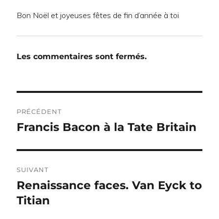
Bon Noël et joyeuses fêtes de fin d’année à toi
Les commentaires sont fermés.
Navigation
PRÉCÉDENT
de
Francis Bacon à la Tate Britain
Publication
précédente :
l’article
SUIVANT
Renaissance faces. Van Eyck to
Publication
suivante :
Titian