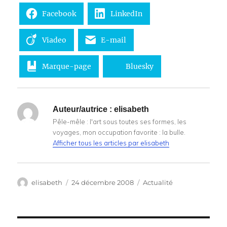
Facebook
LinkedIn
Viadeo
E-mail
Marque-page
Bluesky
Auteur/autrice :
elisabeth
Pêle-mêle : l'art sous toutes ses formes, les
voyages, mon occupation favorite : la bulle.
Afficher tous les articles par elisabeth
Auteur
Publié
Catégories
elisabeth
24 décembre 2008
Actualité
le