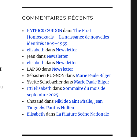
COMMENTAIRES RÉCENTS
PATRICK CARDON
dans
The First
Homosexuals – La naissance de nouvelles
identités 1869–1939
elisabeth
dans
Newsletter
Jean
dans
Newsletter
elisabeth
dans
Newsletter
f,
LAP SO
dans
Newsletter
Sébastien BUGNON
dans
Marie Paule Bilger
Yvette Schebacher
dans
Marie Paule Bilger
pu
Itti Elisabeth
dans
Sommaire du mois de
septembre 2025
Chazaud
dans
Niki de Saint Phalle, Jean
Tinguely, Pontus Hulten
Elisabeth
dans
La Filature Scène Nationale