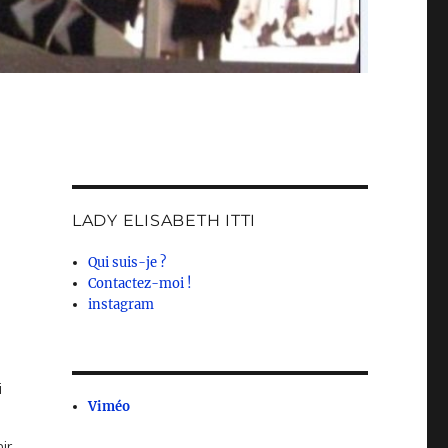
LADY ELISABETH ITTI
Qui suis-je ?
Contactez-moi !
instagram
i
Viméo
ir