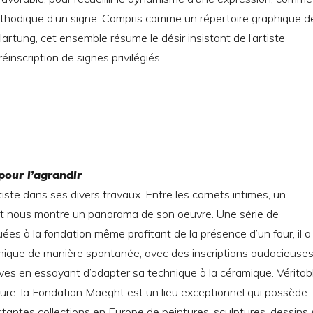
éthodique d’un signe. Compris comme un répertoire graphique d
artung, cet ensemble résume le désir insistant de l’artiste
réinscription de signes privilégiés.
 pour l’agrandir
tiste dans ses divers travaux. Entre les carnets intimes, un
 nous montre un panorama de son oeuvre. Une série de
ées à la fondation même profitant de la présence d’un four, il a
nique de manière spontanée, avec des inscriptions audacieuses
ives en essayant d’adapter sa technique à la céramique. Véritab
ure, la Fondation Maeght est un lieu exceptionnel qui possède
tantes collections en Europe de peintures, sculptures, dessins 