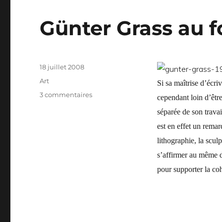
Günter Grass au 
Publié
18 juillet 2008
le
Catégories
Art
Si sa maîtrise d’écri
sur
3 commentaires
cependant loin d’être
Günter
séparée de son travai
Grass
au
est en effet un remar
forum
lithographie, la scul
Würth
s’affirmer au même d
pour supporter la coh