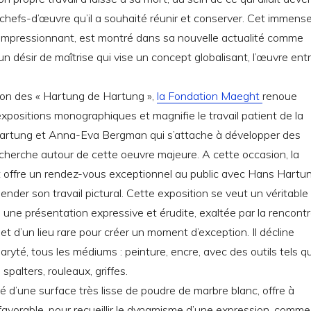
 chefs-d’œuvre qu’il a souhaité réunir et conserver. Cet immens
 impressionnant, est montré dans sa nouvelle actualité comme
un désir de maîtrise qui vise un concept globalisant, l’œuvre ent
ion des « Hartung de Hartung »,
la Fondation Maeght
renoue
xpositions monographiques et magnifie le travail patient de la
artung et Anna-Eva Bergman qui s’attache à développer des
herche autour de cette oeuvre majeure. A cette occasion, la
offre un rendez-vous exceptionnel au public avec Hans Hartu
nder son travail pictural. Cette exposition se veut un véritable
 : une présentation expressive et érudite, exaltée par la rencont
et d’un lieu rare pour créer un moment d’exception. Il décline
aryté, tous les médiums : peinture, encre, avec des outils tels q
 spalters, rouleaux, griffes.
 d’une surface très lisse de poudre de marbre blanc, offre à
n favorable, pour recueillir le dynamisme d’une expression, comme