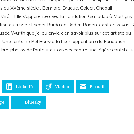
 du XXème siècle : Bonnard, Braque, Calder, Chagall,
 Miró… Elle s’apparente avec la Fondation Gianadda à Martigny
sition du musée Frieder Burda de Baden Baden. c’est en voyant 
usée Wurth que j’ai eu envie d’en savoir plus sur cet artiste au
 Une fontaine Pol Burry a fait son apparition à la Fondation
re. photos de l’auteur autorisées contre une légère contributi
LinkedIn
Viadeo
E-mail
ge
Bluesky