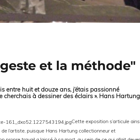
 geste et la méthode"
is entre huit et douze ans, j’étais passionné
Je cherchais à dessiner des éclairs ». Hans Hartung
Cette exposition s’articule ains
de l’artiste, pui
sque Hans Hartung collectionneur et
 propre travail a laissé à sa mort, au sein de ce qui allait deven