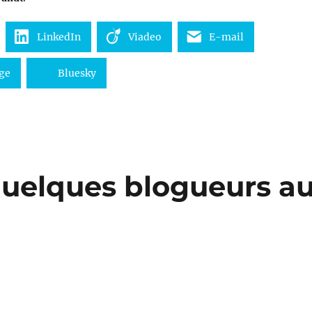
LinkedIn
Viadeo
E-mail
ge
Bluesky
quelques blogueurs a