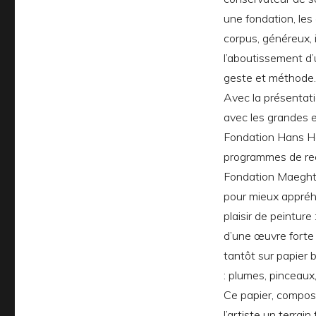
et
la
une fondation, les
méthode"
corpus, généreux,
l’aboutissement d’
geste et méthode.
Avec la présentat
avec les grandes e
Fondation Hans H
programmes de rec
Fondation Maeght 
pour mieux appréhe
plaisir de peinture
d’une œuvre forte 
tantôt sur papier b
: plumes, pinceaux,
Ce papier, composé
l’artiste un terrai