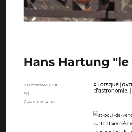
Hans Hartung "le
« Lorsque j’ava
Publié
3 septembre 2008
d’astronomie. 
le
Catégories
Art
sur
7 commentaires
Hans
Hartung
"le
sur l’histoire même 
geste
conservateur de son