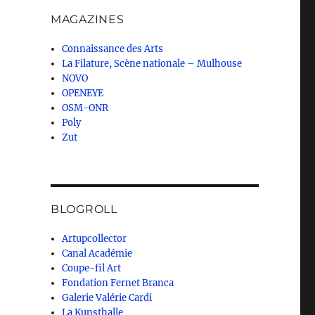
MAGAZINES
Connaissance des Arts
La Filature, Scène nationale – Mulhouse
NOVO
OPENEYE
OSM-ONR
Poly
Zut
BLOGROLL
Artupcollector
Canal Académie
Coupe-fil Art
Fondation Fernet Branca
Galerie Valérie Cardi
La Kunsthalle