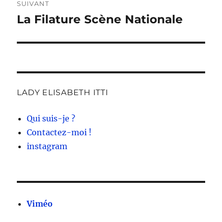
SUIVANT
La Filature Scène Nationale
Publication
suivante :
LADY ELISABETH ITTI
Qui suis-je ?
Contactez-moi !
instagram
Viméo