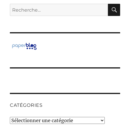
RE
Recherche
pour :
CATÉGORIES
Catégories