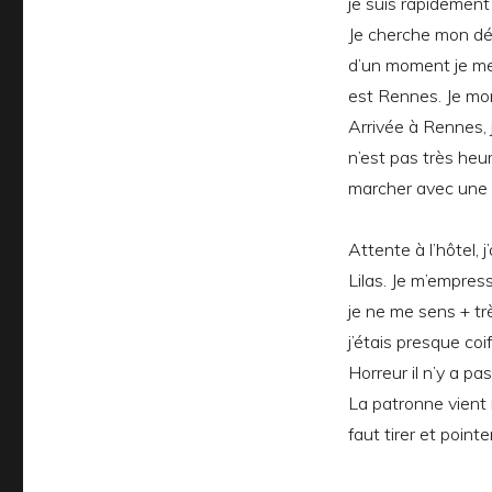
je suis rapidement
Je cherche mon dép
d’un moment je me
est Rennes. Je mon
Arrivée à Rennes, 
n’est pas très heur
marcher avec une va
Attente à l’hôtel,
Lilas. Je m’empres
je ne me sens + tr
j’étais presque coi
Horreur il n’y a pas
La patronne vient 
faut tirer et poin