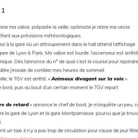
 1
mine ma valise, préparée la veille, optimiste je retire ma veste
e fiant aux prévisions météorologiques.
 à la gare où un attroupement dans le hall attend l’affichage
are de Lyon à Paris. Ma valise est lourde, l’ascenseur est arrêté
ique. Dès l’annonce du n° de quai c’est la course pour rejoindr
tallée j’essaie de combler mes heures de sommeil.
lle, le TGV est arrêté, «
Animaux divagant sur la voie
»
 bord, puis au bout d’un certain moment le TGV repart
re de retard
» annonce le chef de bord. Je m’inquiète un peu, c
tre la gare de Lyon et la gare Montparnasse, pourvu que je trou
.
t un taxi, il n’y a pas trop de circulation pour cause de jour férié