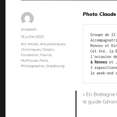
Photo Claude 
Auteur
elisabeth
Groupe de 22
Publié
19 juillet 2023
Accompagnatr
le
Catégories
Art
,
Artiste
,
Arts plastiques
,
Rennes et Di
Chroniques
,
Dessin
,
Cet été, la 
Fondation
,
France
,
l'occasion d
Mulhouse
,
Paris
,
à Rennes
 et 
Photographie
,
Strasbourg
3 exposition
le week-end 
« En Bretagne le
le guide Gérar