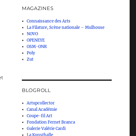
MAGAZINES
Connaissance des Arts
La Filature, Scène nationale – Mulhouse
NOVO
OPENEYE
OSM-ONR
Poly
Zut
et
BLOGROLL
Artupcollector
Canal Académie
Coupe-fil Art
Fondation Fernet Branca
Galerie Valérie Cardi
La Kunsthalle