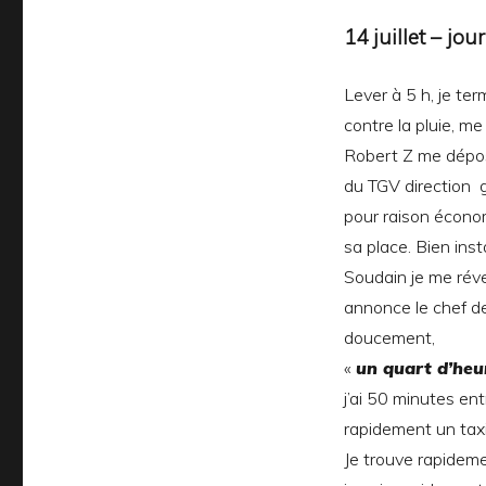
14 juillet – jour
Lever à 5 h, je ter
contre la pluie, m
Robert Z me dépose
du TGV direction g
pour raison économ
sa place. Bien ins
Soudain je me révei
annonce le chef de
doucement,
«
un quart d’heu
j’ai 50 minutes en
rapidement un taxi
Je trouve rapidemen