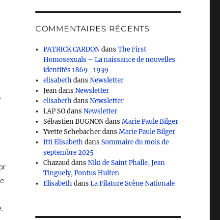
COMMENTAIRES RÉCENTS
PATRICK CARDON
dans
The First
Homosexuals – La naissance de nouvelles
identités 1869–1939
elisabeth
dans
Newsletter
Jean
dans
Newsletter
e
elisabeth
dans
Newsletter
LAP SO
dans
Newsletter
Sébastien BUGNON
dans
Marie Paule Bilger
Yvette Schebacher
dans
Marie Paule Bilger
Itti Elisabeth
dans
Sommaire du mois de
septembre 2025
Chazaud
dans
Niki de Saint Phalle, Jean
ar
Tinguely, Pontus Hulten
ve
Elisabeth
dans
La Filature Scène Nationale
,