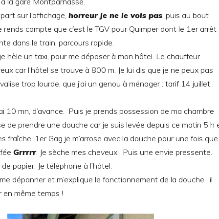
 à la gare Montparnasse.
art sur l’affichage,
horreur je ne le vois pas
, puis au bout
 rends compte que c’est le TGV pour Quimper dont le 1er arrêt
te dans le train, parcours rapide.
je hèle un taxi, pour me déposer à mon hôtel. Le chauffeur
eux car l’hôtel se trouve à 800 m. Je lui dis que je ne peux pas
lise trop lourde, que j’ai un genou à ménager : tarif 14 juillet.
 j’ai 10 mn, d’avance. Puis je prends possession de ma chambre
se de prendre une douche car je suis levée depuis ce matin 5 h 
ès fraîche. 1er Gag je m’arrose avec la douche pour une fois que
ffée
Grrrrr
. Je sèche mes cheveux. Puis une envie pressente.
 de papier. Je téléphone à l’hôtel.
me dépanner et m’explique le fonctionnement de la douche : il
ter en même temps !