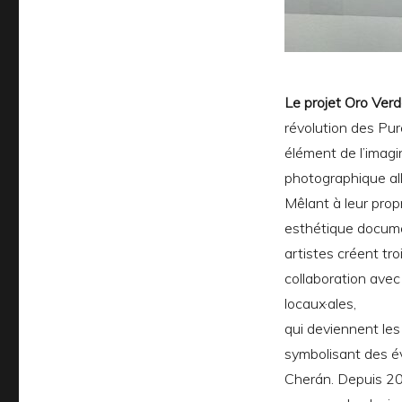
Le projet Oro Ver
révolution des Pu
élément de l’imagi
photographique all
Mêlant à leur propr
esthétique documen
artistes créent tro
collaboration avec
locaux·ales,
qui deviennent les
symbolisant des 
Cherán. Depuis 2020