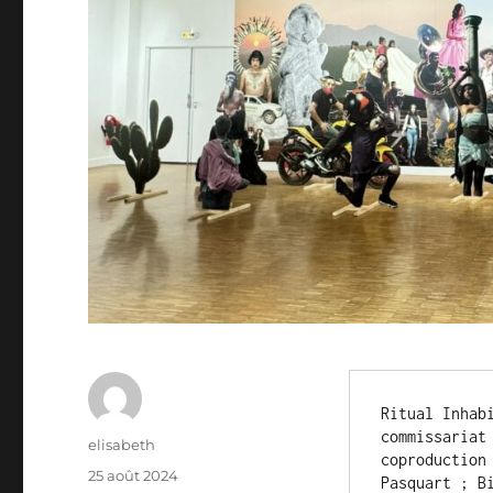
Ritual Inhab
commissariat
Auteur
elisabeth
coproduction
Publié
25 août 2024
Pasquart ; B