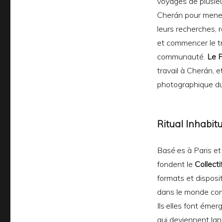
voyages de plusieu
Cherán pour mene
leurs recherches,
et commencer le tr
communauté.
Le P
travail à Cherán, e
photographique du 
Ritual Inhabit
Basé·es à Paris et 
fondent le
Collecti
formats et disposit
dans le monde co
Ils·elles font émer
qui deviennent la