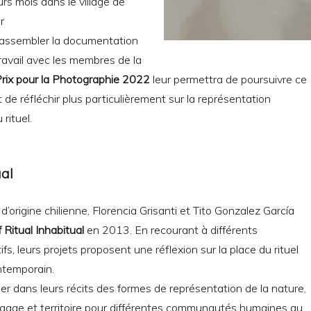
rs mois dans le village de
r
 rassembler la documentation
avail avec les membres de la
rix pour
la Photographie 2022
leur permettra de poursuivre ce
t de réfléchir plus particulièrement sur la représentation
rituel.
ual
d’origine chilienne, Florencia Grisanti et Tito Gonzalez García
f Ritual Inhabitual
en 2013. En recourant à différents
ifs, leurs projets proposent une réflexion sur la place du rituel
ntemporain.
ger dans leurs récits des formes de représentation de la nature,
ngage et territoire pour différentes communautés humaines au