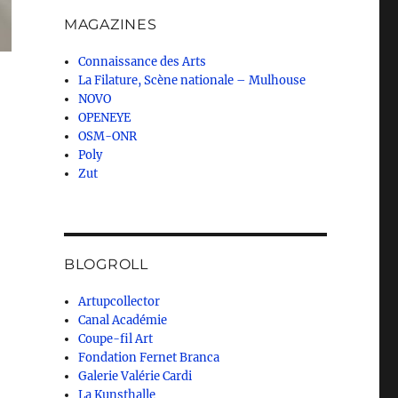
MAGAZINES
Connaissance des Arts
La Filature, Scène nationale – Mulhouse
NOVO
OPENEYE
OSM-ONR
Poly
Zut
BLOGROLL
Artupcollector
Canal Académie
Coupe-fil Art
Fondation Fernet Branca
Galerie Valérie Cardi
La Kunsthalle