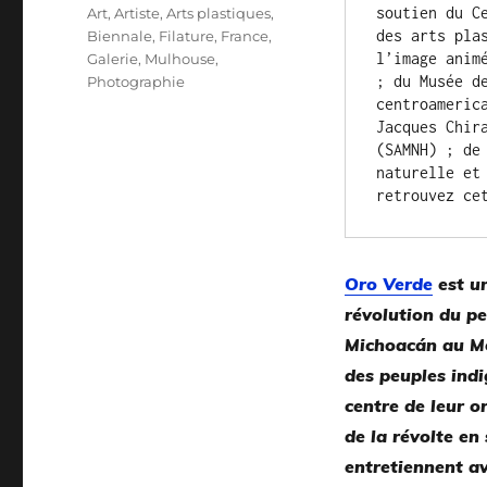
le
Catégories
soutien du C
Art
,
Artiste
,
Arts plastiques
,
des arts pla
Biennale
,
Filature
,
France
,
l’image anim
Galerie
,
Mulhouse
,
; du Musée d
Photographie
centroameric
Jacques Chir
(SAMNH) ; de
naturelle et
retrouvez ce
Oro Verde
est un
révolution du pe
Michoacán au Me
des peuples indi
centre de leur o
de la révolte en
entretiennent av