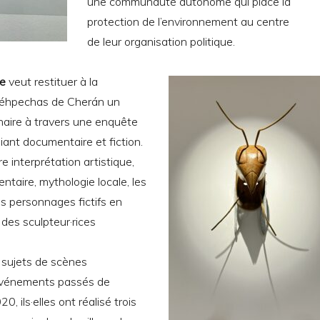
une communauté autonome qui place la
protection de l’environnement au centre
de leur organisation politique.
de
veut restituer à la
réhpechas de Cherán un
naire à travers une enquête
iant documentaire et fiction.
e interprétation artistique,
taire, mythologie locale, les
is personnages fictifs en
 des sculpteur·rices
 sujets de scènes
événements passés de
, ils·elles ont réalisé trois