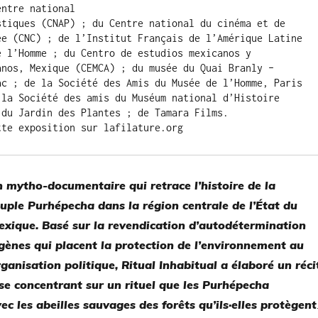
entre national
stiques (CNAP) ; du Centre national du cinéma et de 
ée (CNC) ; de l’Institut Français de l’Amérique Latine 
e l’Homme ; du Centro de estudios mexicanos y 
anos, Mexique (CEMCA) ; du musée du Quai Branly – 
ac ; de la Société des Amis du Musée de l’Homme, Paris 
 la Société des amis du Muséum national d’Histoire 
 du Jardin des Plantes ; de Tamara Films.
tte exposition sur lafilature.org
 mytho-documentaire qui retrace l’histoire de la
uple Purhépecha dans la région centrale de l’État du
xique. Basé sur la revendication d’autodétermination
gènes qui placent la protection de l’environnement au
rganisation politique, Ritual Inhabitual a élaboré un réci
 se concentrant sur un rituel que les Purhépecha
ec les abeilles sauvages des forêts qu’ils·elles protègent