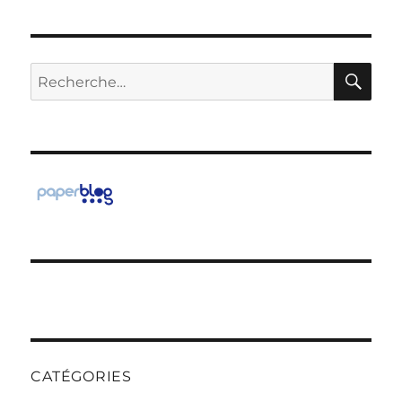
RE
Recherche
pour :
CATÉGORIES