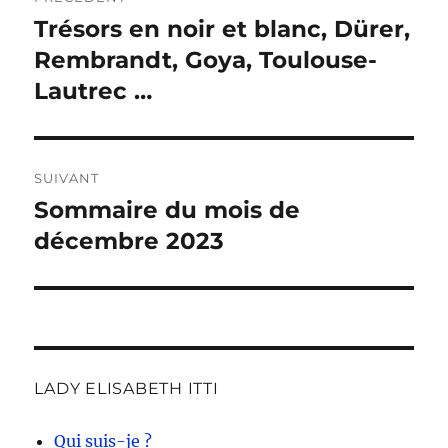
de
Trésors en noir et blanc, Dürer,
Publication
précédente :
Rembrandt, Goya, Toulouse-
l’article
Lautrec …
SUIVANT
Sommaire du mois de
Publication
suivante :
décembre 2023
LADY ELISABETH ITTI
Qui suis-je ?