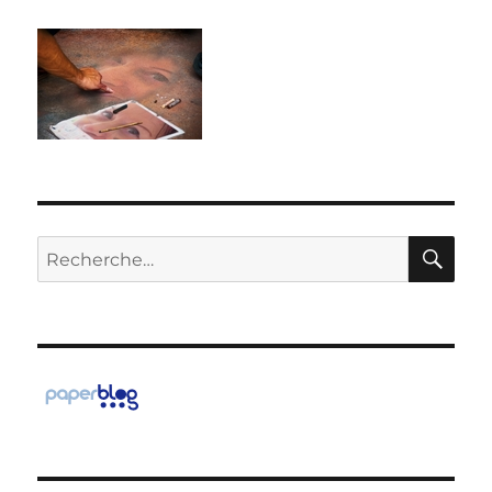
RE
Recherche
pour :