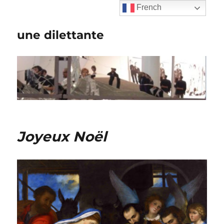
French
une dilettante
Joyeux Noël