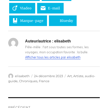
Viadeo
E-mail
Marque-page
Bluesky
Auteur/autrice :
elisabeth
Pêle-mêle : l'art sous toutes ses formes, les
voyages, mon occupation favorite : la bulle.
Afficher tous les articles par elisabeth
Auteur
Publié
Catégories
elisabeth
24 décembre 2023
Art
,
Artiste
,
audio-
le
guide
,
Chroniques
,
France
Navigation
PRÉCÉDENT