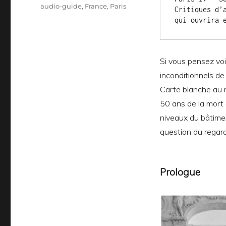
audio-guide
,
France
,
Paris
Critiques d’
qui ouvrira 
Si vous pensez voi
inconditionnels d
Carte blanche au 
50 ans de la mort 
niveaux du bâtimen
question du regard 
Prologue