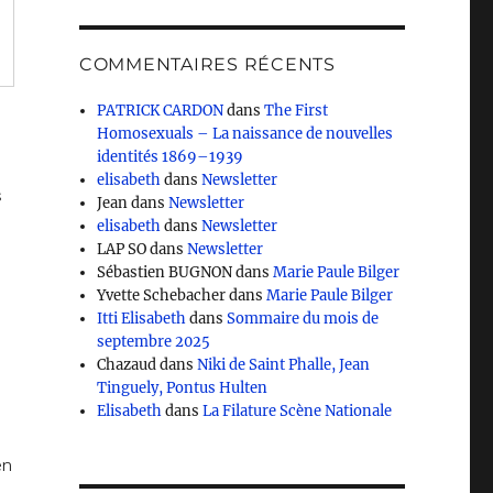
COMMENTAIRES RÉCENTS
PATRICK CARDON
dans
The First
Homosexuals – La naissance de nouvelles
identités 1869–1939
elisabeth
dans
Newsletter
s
Jean
dans
Newsletter
elisabeth
dans
Newsletter
LAP SO
dans
Newsletter
Sébastien BUGNON
dans
Marie Paule Bilger
Yvette Schebacher
dans
Marie Paule Bilger
Itti Elisabeth
dans
Sommaire du mois de
septembre 2025
Chazaud
dans
Niki de Saint Phalle, Jean
Tinguely, Pontus Hulten
Elisabeth
dans
La Filature Scène Nationale
en