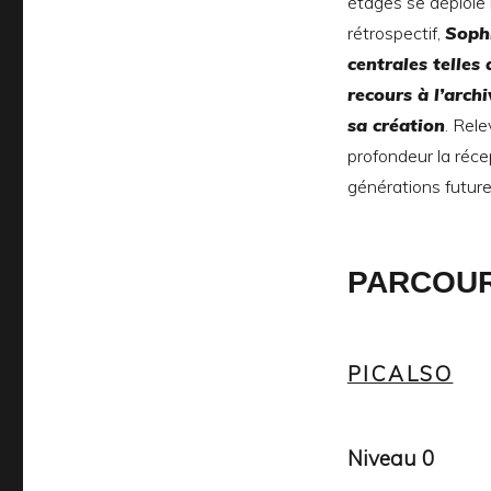
étages se déploie
rétrospectif,
Sophi
centrales telles
recours à l’arch
sa création
. Rele
profondeur la réce
générations future
PARCOUR
PICALSO
Niveau 0