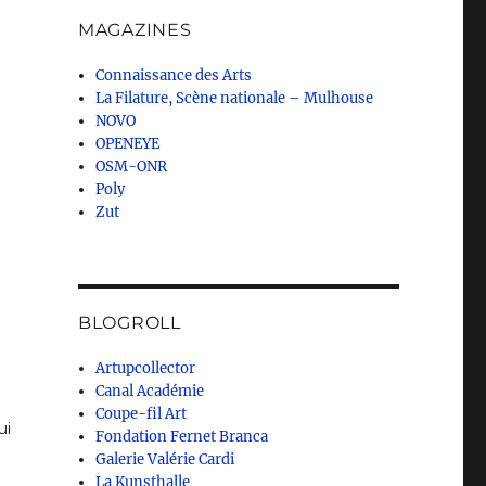
MAGAZINES
Connaissance des Arts
La Filature, Scène nationale – Mulhouse
NOVO
OPENEYE
OSM-ONR
Poly
Zut
BLOGROLL
Artupcollector
Canal Académie
Coupe-fil Art
ui
Fondation Fernet Branca
Galerie Valérie Cardi
La Kunsthalle