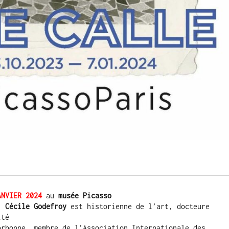
ANVIER 2024
au 
musée Picasso
: 
Cécile Godefroy
 est historienne de l’art, docteure 
ité
orbonne, membre de l’Association Internationale des