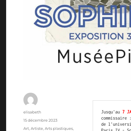
Auteur
Jusqu'au 
7 J
elisabeth
commissaire 
Publié
15 décembre 2023
de l’univers
le
Catégories
Art
,
Artiste
,
Arts plastiques
,
Paris IV - S