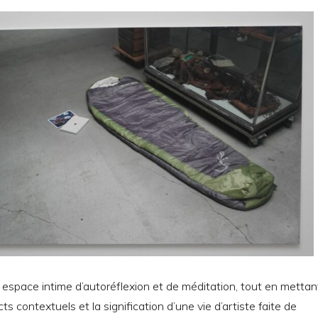
n espace intime d’autoréflexion et de méditation, tout en mettan
s contextuels et la signification d’une vie d’artiste faite de