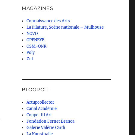
MAGAZINES
Connaissance des Arts
La Filature, Scène nationale – Mulhouse
NOVO
OPENEYE
OSM-ONR
Poly
Zut
BLOGROLL
Artupcollector
Canal Académie
Coupe-fil Art
,
Fondation Fernet Branca
Galerie Valérie Cardi
La Kunsthalle