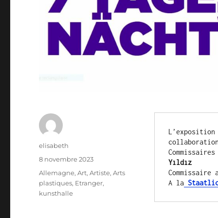
L’exposition
collaboratio
Auteur
elisabeth
Commissaires
Publié
8 novembre 2023
Yıldız
le
Catégories
Commissaire 
Allemagne
,
Art
,
Artiste
,
Arts
A la
 Staatli
plastiques
,
Etranger
,
kunsthalle