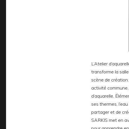
L’Atelier d’aquare
transforme la sall
scène de création. 
activité commune,
d’aquarelle. Éléme
ses thermes, l’eau 
partager et de cré
SARKIS met en avan
pour apprendre ens