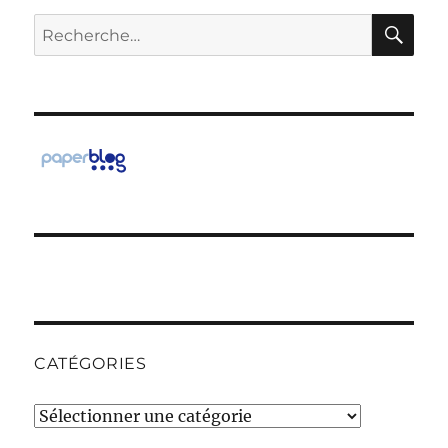
RE
Recherche
pour :
CATÉGORIES
Catégories