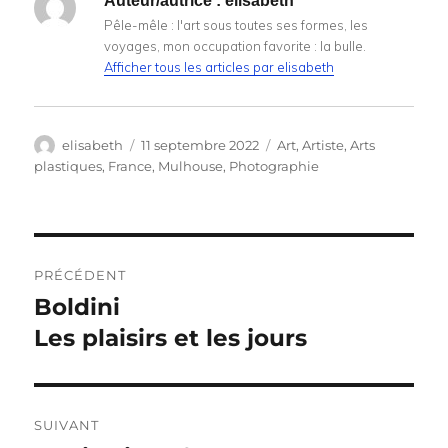
Auteur/autrice :
elisabeth
Pêle-mêle : l'art sous toutes ses formes, les
voyages, mon occupation favorite : la bulle.
Afficher tous les articles par elisabeth
Auteur
Publié
Catégories
elisabeth
11 septembre 2022
Art
,
Artiste
,
Arts
le
plastiques
,
France
,
Mulhouse
,
Photographie
Navigation
PRÉCÉDENT
de
Boldini
Publication
précédente :
Les plaisirs et les jours
l’article
SUIVANT