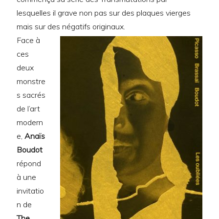
lesquelles il grave non pas sur des plaques vierges
mais sur des négatifs originaux.
Face à
ces
deux
monstre
s sacrés
de l’art
modern
e,
Anaïs
Boudot
répond
à une
invitatio
n de
The