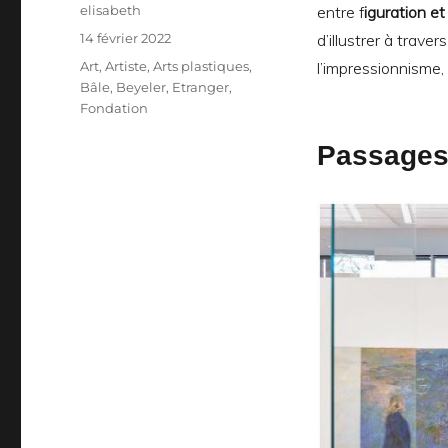
Auteur
elisabeth
entre f
iguration et
Publié
14 février 2022
d’illustrer à traver
le
Catégories
Art
,
Artiste
,
Arts plastiques
,
l’impressionnisme,
Bâle
,
Beyeler
,
Etranger
,
Fondation
Passages 