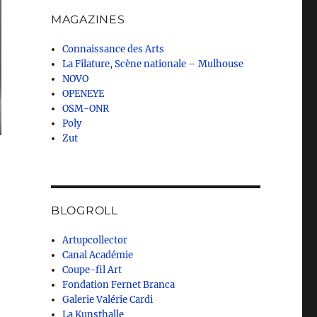
MAGAZINES
Connaissance des Arts
La Filature, Scène nationale – Mulhouse
NOVO
OPENEYE
OSM-ONR
Poly
Zut
BLOGROLL
Artupcollector
Canal Académie
Coupe-fil Art
Fondation Fernet Branca
Galerie Valérie Cardi
La Kunsthalle