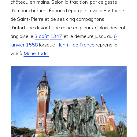
château en mains. Selon la tradition, par ce geste
d’amour chrétien, Édouard épargne la vie d’Eustache
de Saint-Pierre et de ses cinq compagnons
d’infortune devant une reine en pleurs. Calais devient
anglaise le
3 août
1347
et le demeure jusqu’au
6
janvier
1558
lorsque
Henri II de France
reprend la
ville à
Marie Tudor
.