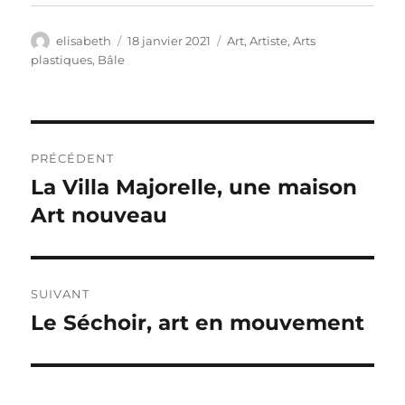
Auteur
Publié
Catégories
elisabeth
18 janvier 2021
Art
,
Artiste
,
Arts
le
plastiques
,
Bâle
Navigation
PRÉCÉDENT
de
La Villa Majorelle, une maison
Publication
précédente :
Art nouveau
l’article
SUIVANT
Le Séchoir, art en mouvement
Publication
suivante :