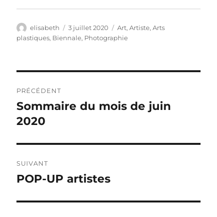
Auteur
Publié
Catégories
elisabeth
3 juillet 2020
Art
,
Artiste
,
Arts
le
plastiques
,
Biennale
,
Photographie
Navigation
PRÉCÉDENT
de
Sommaire du mois de juin
Publication
précédente :
2020
l’article
SUIVANT
POP-UP artistes
Publication
suivante :