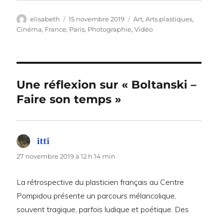
Auteur
Publié
Catégories
elisabeth
15 novembre 2019
Art
,
Arts plastiques
,
le
Cinéma
,
France
,
Paris
,
Photographie
,
Vidéo
Une réflexion sur « Boltanski –
Faire son temps »
itti
dit :
27 novembre 2019 à 12 h 14 min
La rétrospective du plasticien français au Centre
Pompidou présente un parcours mélancolique,
souvent tragique, parfois ludique et poétique. Des