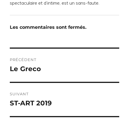
spectaculaire et d’intime, est un sans-faute.
Les commentaires sont fermés.
Navigation
PRÉCÉDENT
de
Le Greco
Publication
précédente :
l’article
SUIVANT
ST-ART 2019
Publication
suivante :