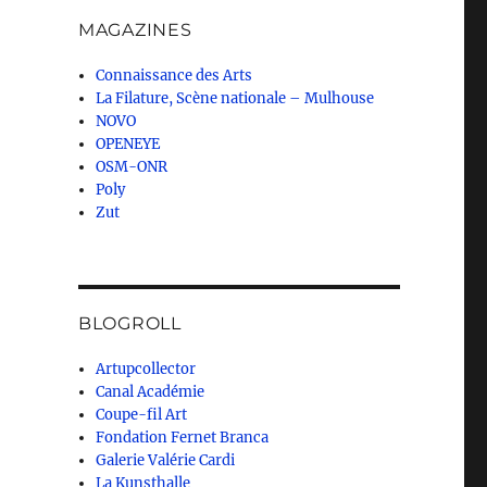
MAGAZINES
Connaissance des Arts
La Filature, Scène nationale – Mulhouse
NOVO
OPENEYE
OSM-ONR
Poly
Zut
BLOGROLL
Artupcollector
Canal Académie
Coupe-fil Art
Fondation Fernet Branca
Galerie Valérie Cardi
La Kunsthalle