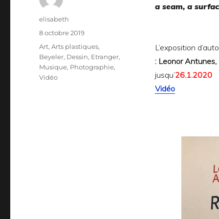
a seam, a surfac
Auteur
elisabeth
Publié
8 octobre 2019
le
Catégories
Art
,
Arts plastiques
,
L’exposition d’au
Beyeler
,
Dessin
,
Etranger
,
: Leonor Antunes, 
Musique
,
Photographie
,
jusqu’
26.1.2020
Vidéo
Vidéo