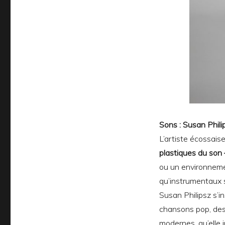
Sons : Susan Phili
L’artiste écossais
plastiques du son 
ou un environnem
qu’instrumentaux s
Susan Philipsz s’i
chansons pop, des 
modernes, qu’elle 