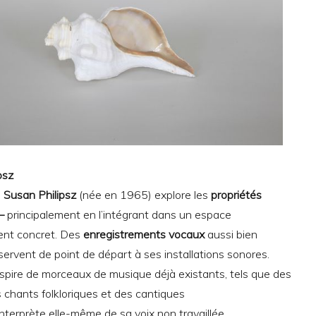
psz
e
Susan Philipsz
(née en 1965) explore les
propriétés
–
principalement en l’intégrant dans un espace
ent concret. Des
enregistrements vocaux
aussi bien
ervent de point de départ à ses installations sonores.
nspire de morceaux de musique déjà existants, tels que des
chants folkloriques et des cantiques
interprète elle-même de sa voix non travaillée