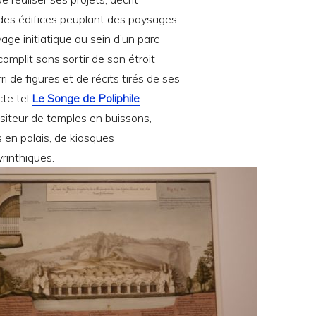
es édifices peuplant des paysages
age initiatique au sein d’un parc
ccomplit sans sortir de son étroit
i de figures et de récits tirés de ses
cte tel
Le Songe de Poliphile
.
 visiteur de temples en buissons,
s en palais, de kiosques
yrinthiques.