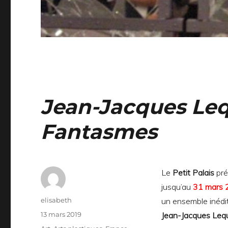
Jean-Jacques Leq
Fantasmes
Le
Petit Palais
pré
jusqu’au
31 mars 
Auteur
elisabeth
un ensemble inédi
Publié
13 mars 2019
Jean-Jacques Le
le