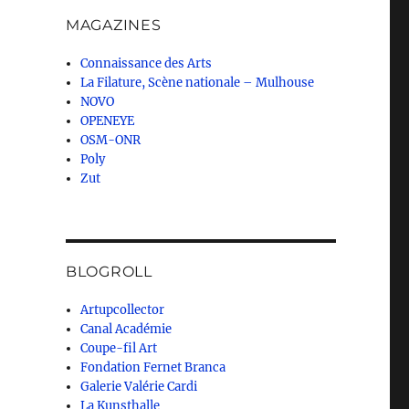
MAGAZINES
Connaissance des Arts
La Filature, Scène nationale – Mulhouse
NOVO
OPENEYE
OSM-ONR
Poly
Zut
BLOGROLL
Artupcollector
Canal Académie
Coupe-fil Art
Fondation Fernet Branca
Galerie Valérie Cardi
La Kunsthalle