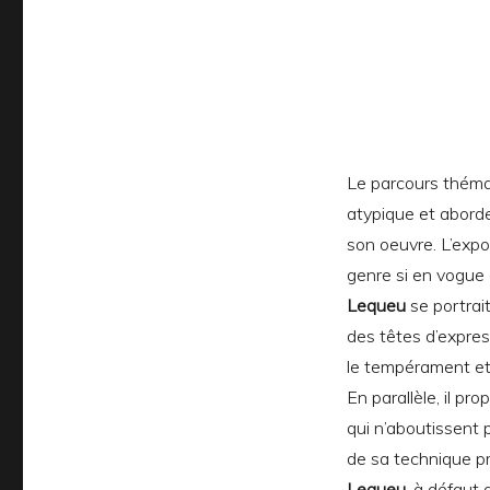
Le parcours thémat
atypique et aborde
son oeuvre. L’expos
genre si en vogue a
Lequeu
se portrai
des têtes d’expre
le tempérament et 
En parallèle, il pr
qui n’aboutissent 
de sa technique pr
Lequeu
, à défaut 