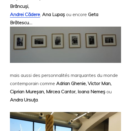
Brâncuși,
Andrei Cădere
,
Ana Lupaș
ou encore
Geta
Brătescu…
mais aussi des personnalités marquantes du monde
contemporain comme
Adrian Ghenie, Victor Man,
Ciprian Mureșan, Mircea Cantor, Ioana Nemeș
ou
Andra Ursuța
.