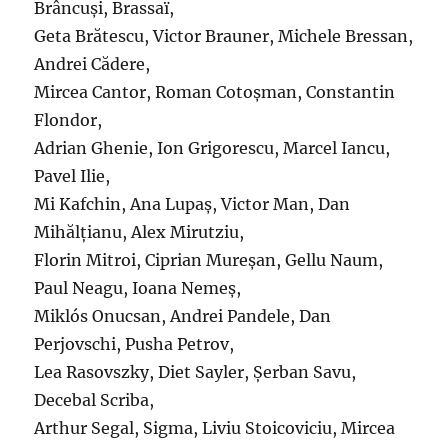
Brâncuși, Brassaï,
Geta Brătescu, Victor Brauner, Michele Bressan,
Andrei Cădere,
Mircea Cantor, Roman Cotoșman, Constantin
Flondor,
Adrian Ghenie, Ion Grigorescu, Marcel Iancu,
Pavel Ilie,
Mi Kafchin, Ana Lupaș, Victor Man, Dan
Mihălțianu, Alex Mirutziu,
Florin Mitroi, Ciprian Mureșan, Gellu Naum,
Paul Neagu, Ioana Nemeș,
Miklós Onucsan, Andrei Pandele, Dan
Perjovschi, Pusha Petrov,
Lea Rasovszky, Diet Sayler, Șerban Savu,
Decebal Scriba,
Arthur Segal, Sigma, Liviu Stoicoviciu, Mircea