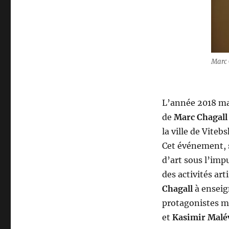
Marc 
L’année 2018 ma
de
Marc Chagall
la ville de Viteb
Cet événement, s
d’art sous l’impu
des activités art
Chagall
à enseig
protagonistes ma
et
Kasimir Malé