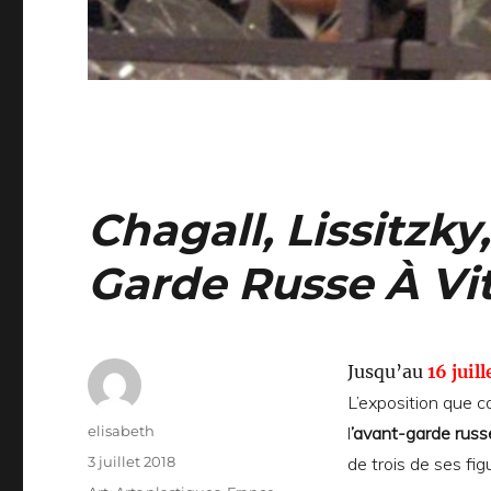
Chagall, Lissitzky
Garde Russe À Vit
Jusqu’au
16 juil
L’exposition que c
Auteur
elisabeth
l
’avant-garde rus
Publié
3 juillet 2018
de trois de ses fi
le