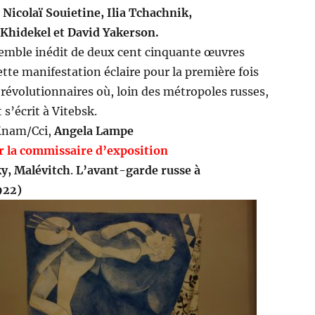
Nicolaï Souietine, Ilia Tchachnik,
 Khidekel et David Yakerson.
semble inédit de deux cent cinquante œuvres
tte manifestation éclaire pour la première fois
révolutionnaires où, loin des métropoles russes,
t s’écrit à Vitebsk.
Mnam/Cci,
Angela Lampe
r la commissaire d’exposition
ky, Malévitch
.
L’avant-garde russe à
922)