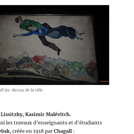
ll Au-dessus de la ville
 Lissitzky, Kasimir Malévitch.
ssi les travaux d’enseignants et d’étudiants
ebsk
, créée en 1918 par
Chagall
: