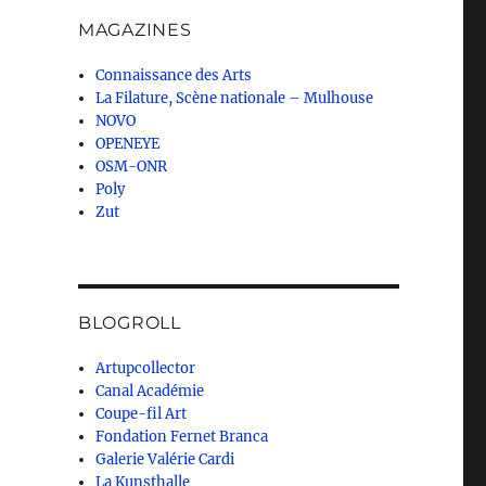
MAGAZINES
Connaissance des Arts
La Filature, Scène nationale – Mulhouse
NOVO
OPENEYE
OSM-ONR
Poly
Zut
BLOGROLL
Artupcollector
Canal Académie
Coupe-fil Art
Fondation Fernet Branca
Galerie Valérie Cardi
La Kunsthalle