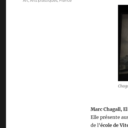
Catégories
Art
,
Arts plastiques
,
France
Chaga
Marc Chagall, El
Elle présente au
de l’
école de Vit