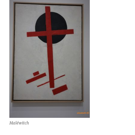
Maléwitch