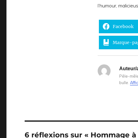
l’humour, malicieu
Facebook
Marque-pa
Auteur/a
Pêle-mêle 
bulle.
Affi
6 réflexions sur « Hommage à 