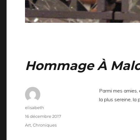
Hommage À Malou
Parmi mes amies, e
la plus sereine, la 
Auteur
elisabeth
Publié
16 décembre 2017
le
Catégories
Art
,
Chroniques