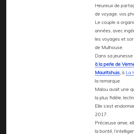
Heureux de partage
de voyage, vos ph
Le couple a organ
années, avec ingéni
les voyages et sort
de Mulhouse.
Dans sa jeunesse e
à la perle de Verm
Mauritshuis
,
à
La 
la remarque.
Malou avait une qu
la plus fidèle, lec
Elle s’est endormi
2017.
Précieuse amie, el
la bonté, l’intelli