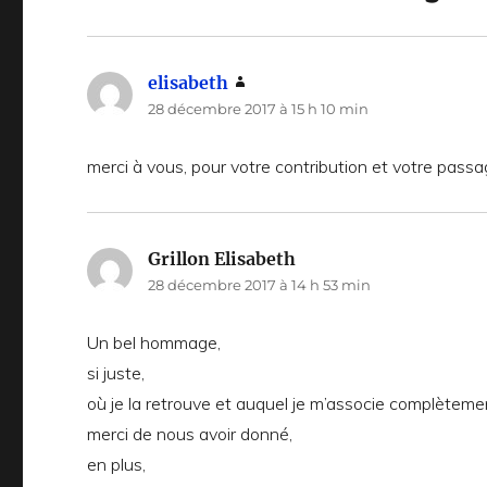
elisabeth
dit :
28 décembre 2017 à 15 h 10 min
merci à vous, pour votre contribution et votre passag
Grillon Elisabeth
dit :
28 décembre 2017 à 14 h 53 min
Un bel hommage,
si juste,
où je la retrouve et auquel je m’associe complètemen
merci de nous avoir donné,
en plus,