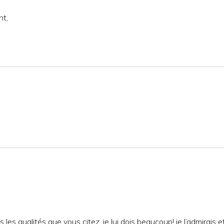
nt,
les qualités que vous citez, je lui dois beaucoup! je l’admirais e