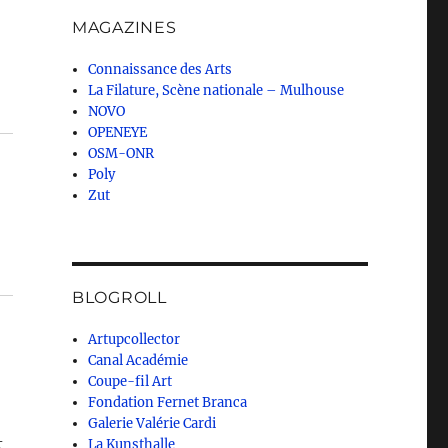
MAGAZINES
Connaissance des Arts
La Filature, Scène nationale – Mulhouse
NOVO
OPENEYE
OSM-ONR
Poly
Zut
BLOGROLL
Artupcollector
Canal Académie
Coupe-fil Art
Fondation Fernet Branca
Galerie Valérie Cardi
t
La Kunsthalle