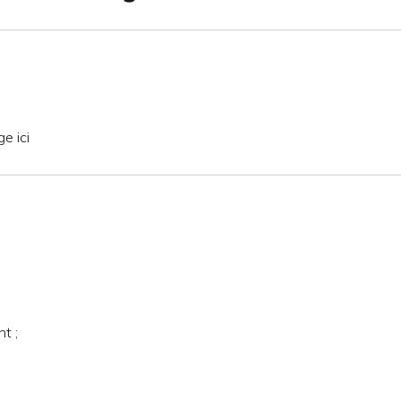
e ici
t ;