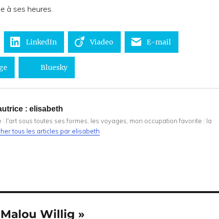
se à ses heures.
LinkedIn
Viadeo
E-mail
ge
Bluesky
utrice :
elisabeth
: l'art sous toutes ses formes, les voyages, mon occupation favorite : la
cher tous les articles par elisabeth
Malou Willig »