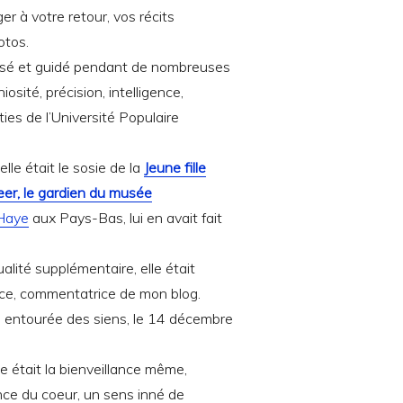
r à votre retour, vos récits
otos.
isé et guidé pendant de nombreuses
osité, précision, intelligence,
ies de l’Université Populaire
lle était le sosie de la
Jeune fille
eer, le gardien du musée
Haye
aux Pays-Bas, lui en avait fait
alité supplémentaire, elle était
trice, commentatrice de mon blog.
e entourée des siens, le 14 décembre
le était la bienveillance même,
gence du coeur, un sens inné de