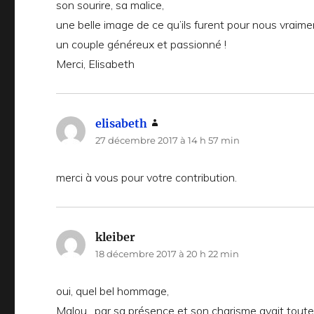
son sourire, sa malice,
une belle image de ce qu’ils furent pour nous vraime
un couple généreux et passionné !
Merci, Elisabeth
elisabeth
dit :
27 décembre 2017 à 14 h 57 min
merci à vous pour votre contribution.
kleiber
dit :
18 décembre 2017 à 20 h 22 min
oui, quel bel hommage,
Malou , par sa présence et son charisme avait toutes 