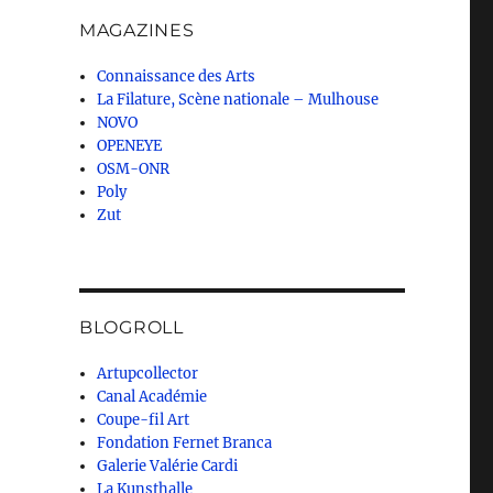
MAGAZINES
Connaissance des Arts
La Filature, Scène nationale – Mulhouse
NOVO
OPENEYE
OSM-ONR
Poly
Zut
BLOGROLL
Artupcollector
Canal Académie
Coupe-fil Art
Fondation Fernet Branca
Galerie Valérie Cardi
La Kunsthalle