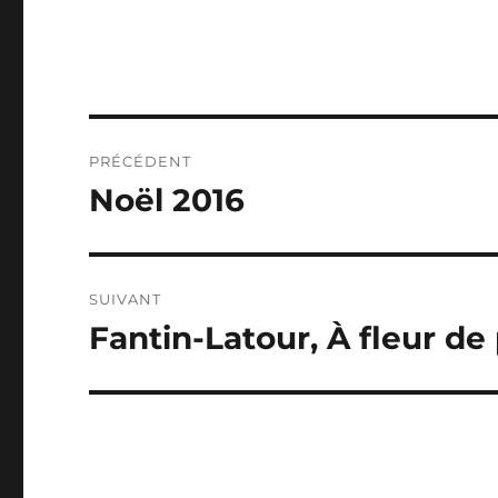
Navigation
PRÉCÉDENT
de
Noël 2016
Publication
précédente :
l’article
SUIVANT
Fantin-Latour, À fleur de
Publication
suivante :