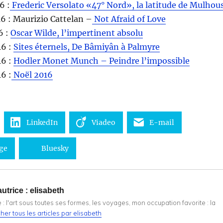
6 :
Frederic Versolato «47° Nord», la latitude de Mulhou
6 : Maurizio Cattelan –
Not Afraid of Love
6 :
Oscar Wilde, l’impertinent absolu
16 :
Sites éternels, De Bâmiyân à Palmyre
16 :
Hodler Monet Munch – Peindre l’impossible
6 :
Noël 2016
LinkedIn
Viadeo
E-mail
ge
Bluesky
utrice :
elisabeth
: l'art sous toutes ses formes, les voyages, mon occupation favorite : la
cher tous les articles par elisabeth