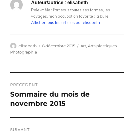
Auteur/autrice :
elisabeth
Pêle-mêle : l'art sous toutes ses formes, les
voyages, mon occupation favorite : la bulle.
Afficher tous les articles par elisabeth
Auteur
Publié
Catégories
elisabeth
8 décembre 2015
Art
,
Arts plastiques
,
le
Photographie
Navigation
PRÉCÉDENT
de
Sommaire du mois de
Publication
précédente :
novembre 2015
l’article
SUIVANT