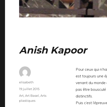
Anish Kapoor
Pour ceux qui n’hab
est toujours une é
Auteur
elisabeth
venant du monde en
Publié
19 juillet 2015
pas être bousculé
le
Catégories
Art
,
Art Basel
,
Arts
distinctifs.
plastiques
Puis c’est l’épreuv