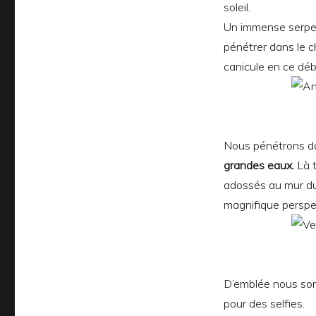
soleil.
Un immense serpen
pénétrer dans le c
canicule en ce débu
Nous pénétrons dan
grandes eaux.
Là t
adossés au mur d
magnifique perspec
D’emblée nous so
pour des selfies.