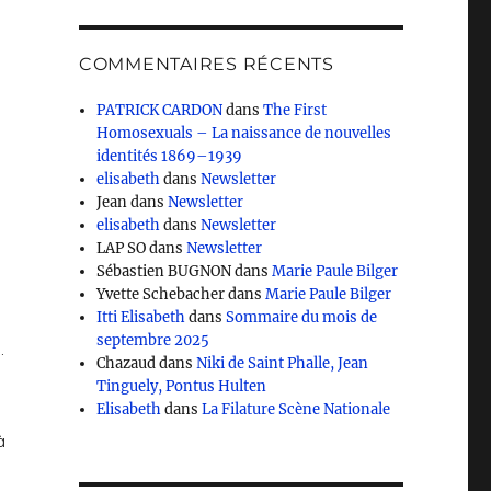
COMMENTAIRES RÉCENTS
PATRICK CARDON
dans
The First
Homosexuals – La naissance de nouvelles
identités 1869–1939
elisabeth
dans
Newsletter
Jean
dans
Newsletter
elisabeth
dans
Newsletter
LAP SO
dans
Newsletter
Sébastien BUGNON
dans
Marie Paule Bilger
Yvette Schebacher
dans
Marie Paule Bilger
Itti Elisabeth
dans
Sommaire du mois de
septembre 2025
.
Chazaud
dans
Niki de Saint Phalle, Jean
Tinguely, Pontus Hulten
Elisabeth
dans
La Filature Scène Nationale
à