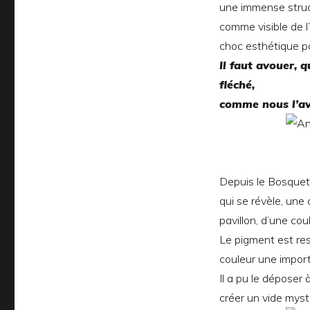
une immense struc
comme visible de l
choc esthétique p
Il faut avouer, q
fléché,
comme nous l’av
Depuis le Bosquet 
qui se révèle, un
pavillon, d’une cou
Le pigment est rest
couleur une import
Il a pu le déposer 
créer un vide myst