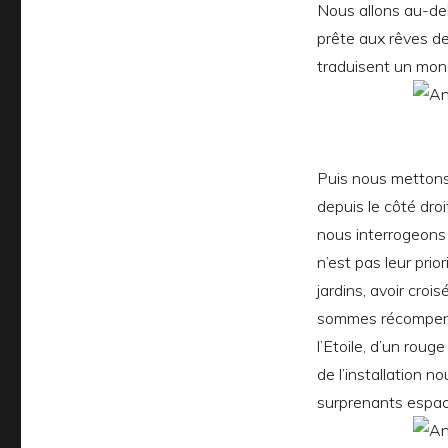
Nous allons au-del
prête aux rêves de
traduisent un mond
Puis nous mettons 
depuis le côté droi
nous interrogeons l
n’est pas leur prio
jardins, avoir croi
sommes récompens
l’Etoile, d’un rou
de l’installation no
surprenants espace