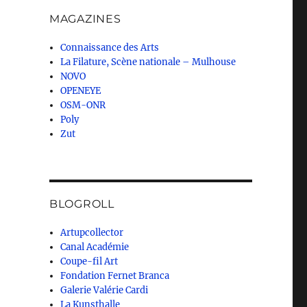
MAGAZINES
Connaissance des Arts
La Filature, Scène nationale – Mulhouse
NOVO
OPENEYE
OSM-ONR
Poly
Zut
BLOGROLL
Artupcollector
Canal Académie
Coupe-fil Art
Fondation Fernet Branca
Galerie Valérie Cardi
La Kunsthalle