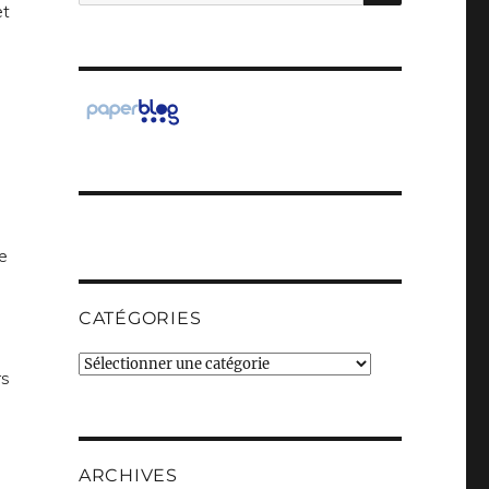
pour :
et
ce
s
CATÉGORIES
Catégories
rs
ARCHIVES