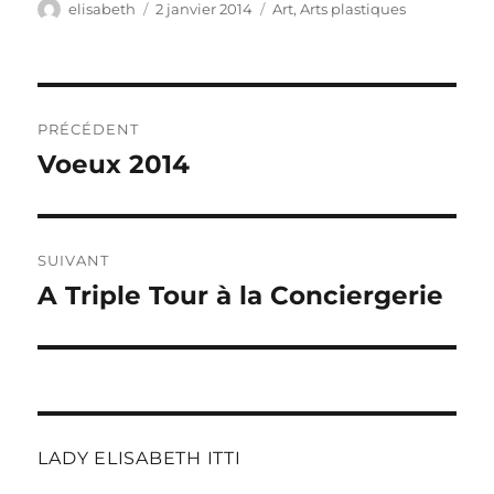
Auteur
Publié
Catégories
elisabeth
2 janvier 2014
Art
,
Arts plastiques
le
Navigation
PRÉCÉDENT
de
Voeux 2014
Publication
précédente :
l’article
SUIVANT
A Triple Tour à la Conciergerie
Publication
suivante :
LADY ELISABETH ITTI