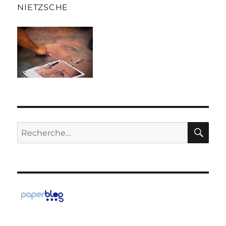
NIETZSCHE
RE
Recherche
pour :