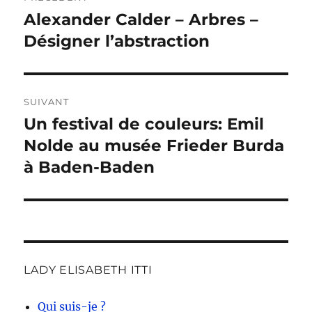
de
Alexander Calder – Arbres –
Publication
précédente :
Désigner l’abstraction
l’article
SUIVANT
Un festival de couleurs: Emil
Publication
suivante :
Nolde au musée Frieder Burda
à Baden-Baden
LADY ELISABETH ITTI
Qui suis-je ?