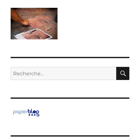
RE
Recherche
pour :