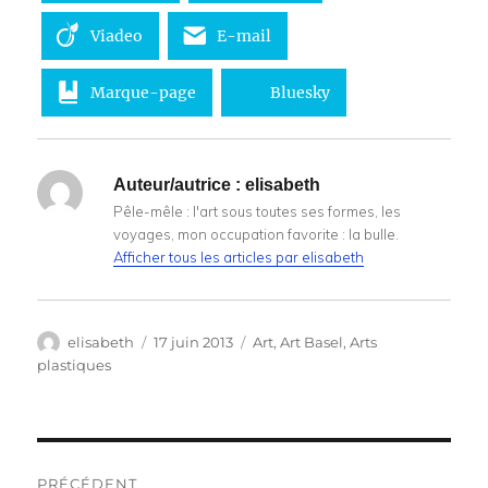
Viadeo
E-mail
Marque-page
Bluesky
Auteur/autrice :
elisabeth
Pêle-mêle : l'art sous toutes ses formes, les
voyages, mon occupation favorite : la bulle.
Afficher tous les articles par elisabeth
Auteur
Publié
Catégories
elisabeth
17 juin 2013
Art
,
Art Basel
,
Arts
le
plastiques
Navigation
PRÉCÉDENT