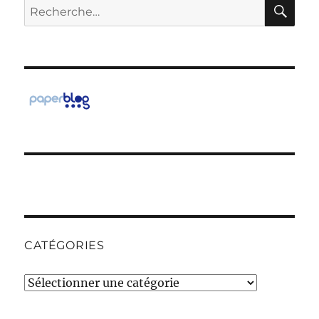
RE
Recherche
pour :
CATÉGORIES
Catégories