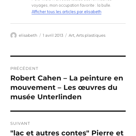
voyages, mon occupation favorite : la bulle.
Afficher tous les articles par elisabeth
Auteur
Publié
Catégories
elisabeth
1 avril 2013
Art
,
Arts plastiques
le
Navigation
PRÉCÉDENT
de
Robert Cahen – La peinture en
Publication
précédente :
mouvement – Les œuvres du
l’article
musée Unterlinden
SUIVANT
"lac et autres contes" Pierre et
Publication