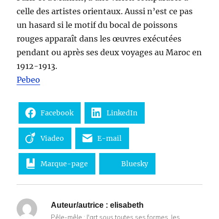
celle des artistes orientaux. Aussi n’est ce pas
un hasard si le motif du bocal de poissons
rouges apparaît dans les œuvres exécutées
pendant ou après ses deux voyages au Maroc en
1912-1913.
Pebeo
Facebook
LinkedIn
Viadeo
E-mail
Marque-page
Bluesky
Auteur/autrice :
elisabeth
Pêle-mêle : l'art sous toutes ses formes, les