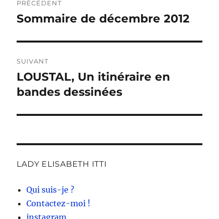
PRÉCÉDENT
de
Sommaire de décembre 2012
Publication
précédente :
l’article
SUIVANT
LOUSTAL, Un itinéraire en
Publication
suivante :
bandes dessinées
LADY ELISABETH ITTI
Qui suis-je ?
Contactez-moi !
instagram