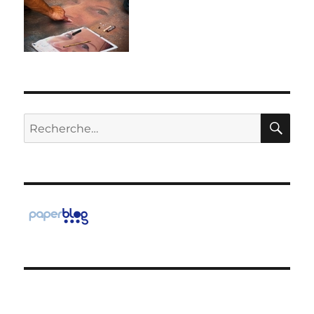
RE
Recherche
pour :