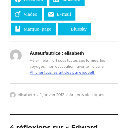
Viadeo
E-mail
Marque-page
Bluesky
Auteur/autrice :
elisabeth
Pêle-mêle : l'art sous toutes ses formes, les
voyages, mon occupation favorite : la bulle.
Afficher tous les articles par elisabeth
Auteur
Publié
Catégories
elisabeth
1 janvier 2013
Art
,
Arts plastiques
le
4 réflexions sur « Edward