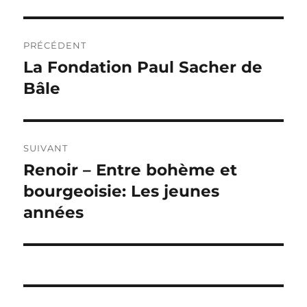
Navigation
PRÉCÉDENT
de
La Fondation Paul Sacher de
Publication
précédente :
Bâle
l’article
SUIVANT
Renoir – Entre bohème et
Publication
suivante :
bourgeoisie: Les jeunes
années