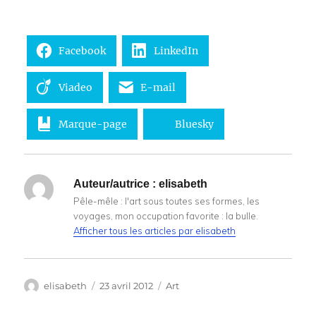
Facebook
LinkedIn
Viadeo
E-mail
Marque-page
Bluesky
Auteur/autrice :
elisabeth
Pêle-mêle : l'art sous toutes ses formes, les
voyages, mon occupation favorite : la bulle.
Afficher tous les articles par elisabeth
Auteur
Publié
Catégories
elisabeth
23 avril 2012
Art
le