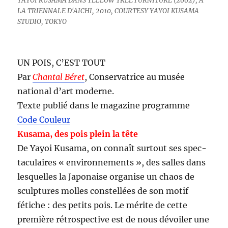
YAYOI KUSAMA DANS YELLOW TREE FURNITURE (2002), À
LA TRIENNALE D'AICHI, 2010, COURTESY YAYOI KUSAMA
STUDIO, TOKYO
UN POIS, C’EST TOUT
Par
Chantal Béret
, Conservatrice au musée
national d’art moderne.
Texte publié dans le magazine programme
Code Couleur
Kusama, des pois plein la tête
De Yayoi Kusama, on connaît surtout ses spec­
taculaires « environnements », des salles dans
les­quelles la Japonaise orga­nise un chaos de
sculptures molles constellées de son motif
fétiche : des petits pois. Le mérite de cette
première rétrospective est de nous dévoiler une