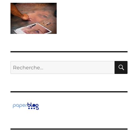
RE
Recherche
pour :