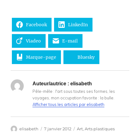
Facebook
LinkedIn
Viadeo
E-mail
Marque-page
Bluesky
Auteur/autrice :
elisabeth
Pêle-mêle : l'art sous toutes ses formes, les
voyages, mon occupation favorite : la bulle.
Afficher tous les articles par elisabeth
Auteur
Publié
Catégories
elisabeth
7 janvier 2012
Art
,
Arts plastiques
le