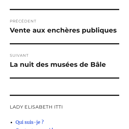
Navigation
PRÉCÉDENT
de
Vente aux enchères publiques
Publication
précédente :
l’article
SUIVANT
La nuit des musées de Bâle
Publication
suivante :
LADY ELISABETH ITTI
Qui suis-je ?