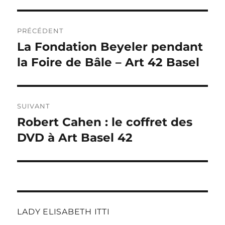
Navigation
PRÉCÉDENT
de
La Fondation Beyeler pendant
Publication
précédente :
la Foire de Bâle – Art 42 Basel
l’article
SUIVANT
Robert Cahen : le coffret des
Publication
suivante :
DVD à Art Basel 42
LADY ELISABETH ITTI