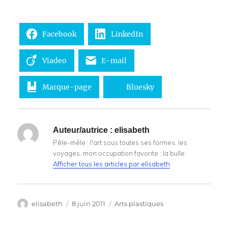
Facebook
LinkedIn
Viadeo
E-mail
Marque-page
Bluesky
Auteur/autrice :
elisabeth
Pêle-mêle : l'art sous toutes ses formes, les
voyages, mon occupation favorite : la bulle.
Afficher tous les articles par elisabeth
Auteur
Publié
Catégories
elisabeth
8 juin 2011
Arts plastiques
le