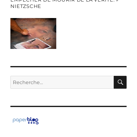
NIETZSCHE
RE
Recherche
pour :