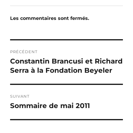
Les commentaires sont fermés.
Navigation
PRÉCÉDENT
de
Constantin Brancusi et Richard
Publication
précédente :
Serra à la Fondation Beyeler
l’article
SUIVANT
Sommaire de mai 2011
Publication
suivante :