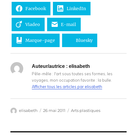
Facebook
LinkedIn
Viadeo
E-mail
Marque-page
Bluesky
Auteur/autrice :
elisabeth
Pêle-mêle : l'art sous toutes ses formes, les
voyages, mon occupation favorite : la bulle.
Afficher tous les articles par elisabeth
Auteur
Publié
Catégories
elisabeth
26 mai 2011
Arts plastiques
le